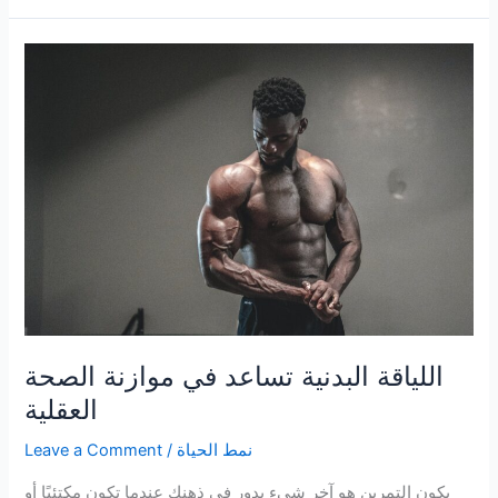
طبيعية
تساعد
في
حل
مشكلة
جفاف
الجلد
وتقصف
الشعر
اللياقة البدنية تساعد في موازنة الصحة
العقلية
نمط الحياة
/
Leave a Comment
يكون التمرين هو آخر شيء يدور في ذهنك عندما تكون مكتئبًا أو