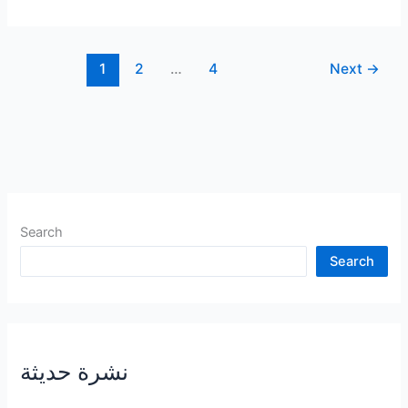
تكون
سعيدًا:
أضف
1
2
…
4
Next
→
27
عادة
إلى
روتينك
من
أجل
السعادة
الدائمة
Search
Search
نشرة حديثة