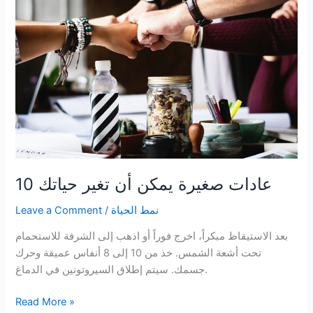
الصحيحة
لاستخدامه
10 عادات صغيرة يمكن أن تغير حياتك
نمط الحياة
/
Leave a Comment
بعد الاستيقاظ مبكراً، اخرج فوراً أو اذهب إلى الشرفة للاستحمام
تحت أشعة الشمس. خذ من 10 إلى 8 أنفاس عميقة وحرك
جسمك. سيتم إطلاق السيروتونين في الدماغ.
10
Read More »