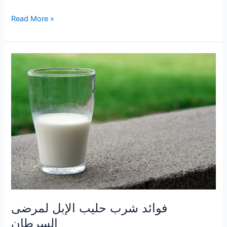
كيف
Read More »
أكون
جميلة
بالحجاب
وبدون
مكياج؟
فوائد شرب حليب الإبل لمرضى
السرطان