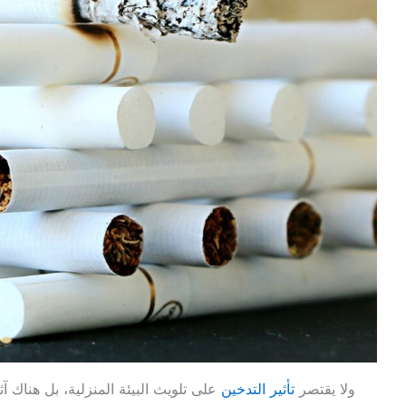
ولا يقتصر
تأثير التدخين
على تلويث البيئة المنزلية، بل هناك آث