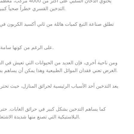
التدخين القسري خطراً صحياً كبيراً على غير المدخنين وعلى الحياة الحيوانية والنباتية.
تطلق صناعة التبغ كميات هائلة من ثاني أكسيد الكربون ف
على الرغم من كونها سامة للبشر، إلا أن أعقاب السجائر سامة للحيوانات أيضًا.
ومن ناحية أخرى، فإن العديد من الحيوانات التي تعيش في الغاب
الغرض تعني فقدان الموائل الطبيعية وهذا يمكن أن يساهم بشكل خطير في انخفاض أعداد بعض أنواع الحيوانات.
يعد التدخين أحد الأسباب الرئيسية لحرائق المنازل، حيث تحت
كما يساهم التدخين بشكل كبير في حرائق الغابات. حتى
البلاستيكية التي تصنع منها شديدة الاشتعال ويمكن أن تشتعل فيها النيران في ظروف معينة.