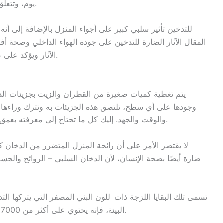
يوم، وتتعلق بصحة الإنسان وتهديد الحياة البرية والحياة البحرية.
للتدخين تأثير سلبي كبير على أجواء المنزل بالإضافة إلى
المقال الآثار الضارة للتدخين على جودة الهواء الداخلي وصحة أف
الآثار ويؤكد على ضرورة التخلي عن هذه العادة من أجل منزل صحي.
يتم تغطية كميات صغيرة من القطران والزيت بجزيئات الدخا
وجودها على أي سطح، تلتصق هذه الجزيئات به وتترك وراءها بق
والوقت والجهد. إليك كل ما تحتاج إلى معرفته بعمق حول كيفية تأثير التدخين على جودة الهواء الداخلي.
لا يقتصر الأمر على أن رائحة المنزل المتضرر من الدخان ك
ضارة أيضًا بصحة الإنسان، لأن الدخان السلبي – الروائح والج
تسمى تلك البقايا اللزجة ذات اللون البني المصفر التي يتركها التد
البيئة، فإنه يحتوي على أكثر من 7000 مركب، بما في ذلك العشرات المرتبطة بالسرطان.