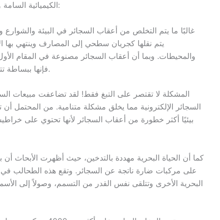
الكيميائية السامة والمعادن الثقيلة والنيكوتين. ويتجلى ذلك في ما يلي:
غالبًا ما يتم التخلص من أعقاب السجائر في البيئة والشوارع و
يتم نقلها كجريان سطحي إلى المصارف وينتهي بها ال
والمحيطات. وبما أن أعقاب السجائر مصنوعة في المقام الأول م
فإنها ببساطة تتراكم على الشواطئ أو في قاع المسطحات المائية.
المشكلة لا تقتصر على التبغ فقط! لقد تضاعفت مبيعات السجائر
السجائر الإلكترونية مما يخلق مشكلة متنامية. من المحتمل أن تشك
بيئيًا أكثر خطورة من أعقاب السجائر لأنها تحتوي على خراطي
كما أن الحياة البحرية مهددة بالتدخين، حيث أظهرت الأبحاث أن 
على مركبات ضارة ناتجة عن السجائر. وتقع هذه الطحالب في قاع
البحرية الأخرى وتتلقى نفس القدر من التسمم، وصولاً إلى الأسماك