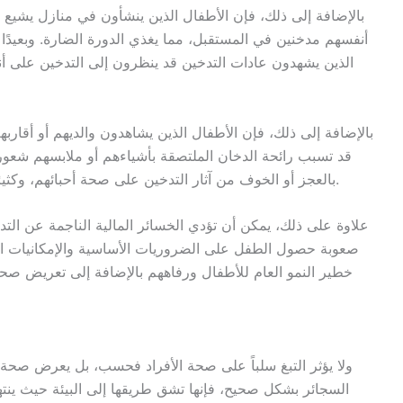
بالإضافة إلى ذلك، فإن الأطفال الذين ينشأون في منازل يشيع في
أنفسهم مدخنين في المستقبل، مما يغذي الدورة الضارة. وبعيدًا ع
الذين يشهدون عادات التدخين قد ينظرون إلى التدخين على أنه
بالإضافة إلى ذلك، فإن الأطفال الذين يشاهدون والديهم أو أقارب
قد تسبب رائحة الدخان الملتصقة بأشياءهم أو ملابسهم شعوراً ب
بالعجز أو الخوف من آثار التدخين على صحة أحبائهم، وكثيرًا ما يشعرون بالقلق بشأن صحة والديهم المدخنين.
علاوة على ذلك، يمكن أن تؤدي الخسائر المالية الناجمة عن التدخ
صعوبة حصول الطفل على الضروريات الأساسية والإمكانيات ال
خطير النمو العام للأطفال ورفاههم بالإضافة إلى تعريض صح
ولا يؤثر التبغ سلباً على صحة الأفراد فحسب، بل يعرض صحة ال
السجائر بشكل صحيح، فإنها تشق طريقها إلى البيئة حيث ينتهي 