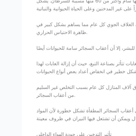
يحتوي الدخان السلبي على أكثر من 4000 مركب، معظمها سام وأكثر من 60 منها مسببة للسرطان. يشكل
ي الغلاف الجوي كل عام مما يساهم بشكل كبير في
ظاهرة الاحتباس الحراري.
ات تتأثر بصناعة التبغ، حيث أن إزالة الغابات لهذا
رق آلاف المنازل كل عام بسبب التخلص غير السليم
من أعقاب السجائر.
 أعقاب السجائر المطفأة تشكل خطورة لأن المواد
تأثير التدخين على جودة الهواء الداخلي