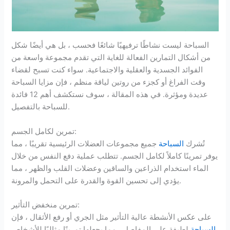
السباحة ليست نشاطًا ترفيهيًا شائعًا فحسب ، بل هي أيضًا شكل
من أشكال التمارين الفعالة للغاية التي تقدم مجموعة واسعة من
الفوائد الجسدية والعقلية والاجتماعية. سواء كنت تسبح لقضاء
وقت الفراغ أو كجزء من روتين لياقة منظم ، فإن مزايا السباحة
عديدة ومؤثرة. في هذه المقالة ، سوف نستكشف أهم 12 فائدة
للسباحة بالتفصيل.
تمرين لكامل الجسم:
تُشرك
السباحة
جميع مجموعات العضلات الرئيسية تقريبًا ، مما
يوفر تمرينًا كاملاً لكامل الجسم. تتطلب عملية دفع النفس من خلال
الماء استخدام الذراعين والساقين وعضلات القلب والظهر ، مما
يؤدي إلى تحسين القوة والقدرة على التحمل والمرونة.
تمرين منخفض التأثير:
على عكس الأنشطة عالية التأثير مثل الجري أو رفع الأثقال ، فإن
السباحة
لطيفة على المفاصل ، مما يجعلها تمرينًا مثاليًا للأشخاص