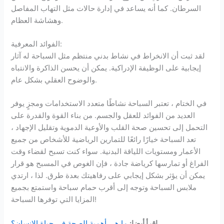
السرطان. كما أنه يساعد في إدارة حالات مثل التهاب المفاصل
وهشاشة العظام.
الفوائد المعرفية:
لقد ثبت أن الانخراط في نشاط بدني منتظم مثل السباحة له آثار
إيجابية على الوظيفة الإدراكية. يمكن أن يحسن الذاكرة والانتباه
والوضوح العقلي بشكل عام.
في الختام ، تعتبر السباحة نشاطًا متعدد الاستخدامات ومجزٍ يوفر
العديد من الفوائد للعقل والجسم. من بناء القوة والقدرة على
التحمل إلى تحسين صحة القلب والأوعية الدموية وتقليل الإجهاد ،
تعد السباحة خيارًا رائعًا للتمارين الرياضية للأشخاص من جميع
الأعمار ومستويات اللياقة البدنية. سواء كنت تسبح لقضاء وقت
الفراغ أو تمارسها كرياضة جادة ، فإن الغوص في المسبح هو قرار
يمكن أن يؤثر بشكل إيجابي على رفاهيتك بعدة طرق. لذا ، ارتدي
ملابس السباحة وتوجه إلى أقرب حمام سباحة واستمتع بجميع
المزايا التي توفرها السباحة!
اقرأ أيضا:
ما هي أهمية الصحة في حياة الانسان؟