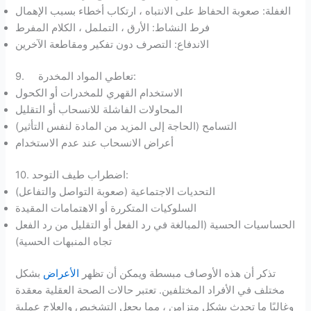
الغفلة: صعوبة الحفاظ على الانتباه ، ارتكاب أخطاء بسبب الإهمال
فرط النشاط: الأرق ، التململ ، الكلام المفرط
الاندفاع: التصرف دون تفكير ومقاطعة الآخرين
9. تعاطي المواد المخدرة:
الاستخدام القهري للمخدرات أو الكحول
المحاولات الفاشلة للانسحاب أو التقليل
التسامح (الحاجة إلى المزيد من المادة لنفس التأثير)
أعراض الانسحاب عند عدم الاستخدام
10. اضطراب طيف التوحد:
التحديات الاجتماعية (صعوبة التواصل والتفاعل)
السلوكيات المتكررة أو الاهتمامات المقيدة
الحساسيات الحسية (المبالغة في رد الفعل أو التقليل من رد الفعل
تجاه المنبهات الحسية)
تذكر أن هذه الأوصاف مبسطة ويمكن أن تظهر
الأعراض
بشكل
مختلف في الأفراد المختلفين. تعتبر حالات الصحة العقلية معقدة
وغالبًا ما تحدث بشكل متزامن ، مما يجعل التشخيص والعلاج عملية