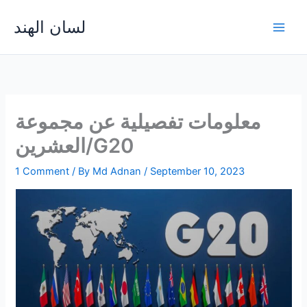
Skip
لسان الهند
to
Main
content
Men
معلومات تفصيلية عن مجموعة
العشرين/G20
1 Comment
/ By
Md Adnan
/
September 10, 2023