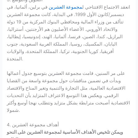
انعقد الاجتماع الافتتاحي ل
مجموعة العشرين
في برلين، ألمانيا، في
ديسمبر/كانون الأول 1999. في البداية، كانت مجموعة العشرين
تتألف من وزراء المالية ومحافظي البنوك المركزية من 19 دولة
والاتحاد الأوروبي. الأعضاء الأصليون هم الأرجنتين، أستراليا،
البرازيل، كندا، الصين، فرنسا، ألمانيا، الهند، إندونيسيا، إيطاليا،
اليابان، المكسيك، روسيا، المملكة العربية السعودية، جنوب
أفريقيا، كوريا الجنوبية، تركيا، المملكة المتحدة، والولايات
المتحدة.
على مر السنين، قامت مجموعة العشرين بتوسيع جدول أعمالها
وبدأت في تضمين مناقشات حول مجموعة واسعة من القضايا
الاقتصادية العالمية، مثل التجارة والتنمية وتغير المناخ والاقتصاد
الرقمي. ويعكس هذا التوسع الاعتراف المتزايد بأن التحديات
الاقتصادية أصبحت مترابطة بشكل متزايد وتتطلب نهجا أوسع وأكثر
شمولا.
4. أهداف مجموعة العشرين
ويمكن تلخيص الأهداف الأساسية لمجموعة العشرين على النحو