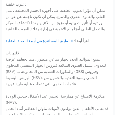
عيوب خلقية:
يمكن أن تؤثر العيوب الخلقية على أجهزة الجسم المختلفة ، مثل
القلب والعمود الفقري والدماغ. يمكن أن تكون ناجمة عن عوامل
وراثية أو تأثيرات بيئية أو مزيج من الاثنين. يعد الاكتشاف المبكر
والتدخل الطبي أمرًا بالغ الأهمية في إدارة وعلاج العيوب الخلقية.
اقرأ أيضا:
10 طرق للمساعدة في أزمة الصحة العقلية
الالتهابات:
يتمتع المواليد الجدد بجهاز مناعي متطور ، مما يجعلهم عرضة
للعدوى. تشمل العدوى الشائعة فيروس الجهاز التنفسي المخلوي
(RSV) والمكورات العقدية من المجموعة ب (GBS) وفيروس
الهربس البسيط (HSV). الحمى وسوء التغذية والخمول من
علامات العدوى التي تتطلب عناية طبية فورية.
متلازمة الامتناع عن ممارسة الجنس عند الأطفال حديثي الولادة
(NAS):
قد يعاني الأطفال الذين يولدون لأمهات تناولن العقاقير أثناء الحمل
من أعراض الانسحاب ، والمعروفة باسم متلازمة الامتناع عن