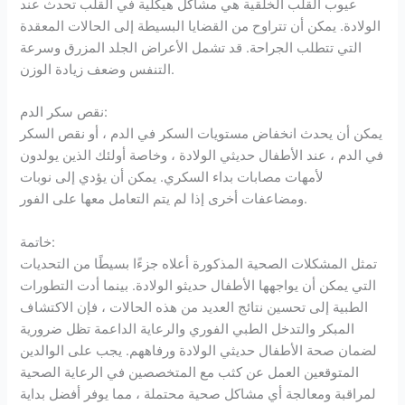
عيوب القلب الخلقية هي مشاكل هيكلية في القلب تحدث عند
الولادة. يمكن أن تتراوح من القضايا البسيطة إلى الحالات المعقدة
التي تتطلب الجراحة. قد تشمل الأعراض الجلد المزرق وسرعة
التنفس وضعف زيادة الوزن.
نقص سكر الدم:
يمكن أن يحدث انخفاض مستويات السكر في الدم ، أو نقص السكر
في الدم ، عند الأطفال حديثي الولادة ، وخاصة أولئك الذين يولدون
لأمهات مصابات بداء السكري. يمكن أن يؤدي إلى نوبات
ومضاعفات أخرى إذا لم يتم التعامل معها على الفور.
خاتمة:
تمثل المشكلات الصحية المذكورة أعلاه جزءًا بسيطًا من التحديات
التي يمكن أن يواجهها الأطفال حديثو الولادة. بينما أدت التطورات
الطبية إلى تحسين نتائج العديد من هذه الحالات ، فإن الاكتشاف
المبكر والتدخل الطبي الفوري والرعاية الداعمة تظل ضرورية
لضمان صحة الأطفال حديثي الولادة ورفاههم. يجب على الوالدين
المتوقعين العمل عن كثب مع المتخصصين في الرعاية الصحية
لمراقبة ومعالجة أي مشاكل صحية محتملة ، مما يوفر أفضل بداية