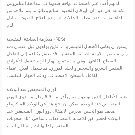
لديهم أكباد غير ناضجة قد تواجه صعوبة في معالجة البيليروبين
بكفاءة. في حين أن اليرقان الخفيف شائع وغالبًا ما يتم علاجه من
تلقاء نفسه ، فقد تتطلب الحالات الشديدة العلاج بالضوء أو تبادل
الدم.
متلازمة الضائقة التنفسية (RDS):
يمكن أن يعاني الأطفال المبتسرين ، الذين يولدون قبل اكتمال نمو
رئتيهم ، من متلازمة الضائقة التنفسية. قد تفتقر رئتاهم إلى الفاعل
بالسطح الكافي ، وهي مادة تمنع انهيار الرئة. تشمل الأعراض
التنفس السريع والشخير والجلد المزرق. قد يشمل العلاج إعطاء
الفاعل بالسطح الاصطناعي ودعم الجهاز التنفسي.
الوزن المنخفض عند الولادة:
يعتبر الأطفال الذين يولدون بوزن أقل من 5.5 رطل من ذوي الوزن
المنخفض عند الولادة. يمكن أن ينتج هذا عن الولادة المبكرة أو
ضعف نمو الجنين. يتعرض الأطفال ذوو الوزن المنخفض عند
الولادة لخطر أكبر للإصابة بالمضاعفات ، بما في ذلك صعوبات
التنفس والالتهابات ومشاكل النمو.