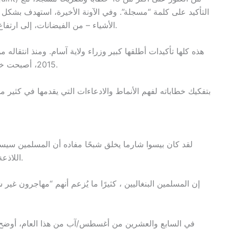
التأكيد على كلمة “مسجلة”. وفي الآونة الأخيرة، استهدف بشكل
الأشياء – من الفيضانات، إلى ارتفاع أسعار الخضروات وحتى وجود اليوريا في الأسماك.
هذه كلها تأكيدات أطلقها كبير
وزراء ولاية آسام. ومنذ انتقاله
2015، أصبحت خطاباته أكثر حدة مع المزيد من السرديات المغرضة.
لقد كان بيسوا شارما يخلق شبحًا مفاده أن المسلمين سيس
اللاذعة في الجمعية التشريعية لولاية آسام قبل بضعة أيام.
إن المسلمين البنغاليين ، كثيرًا ما يُزعم أنهم “مهاجرون غير
في السابع والعشرين من أغسطس/آب من هذا العام، أوضح شا