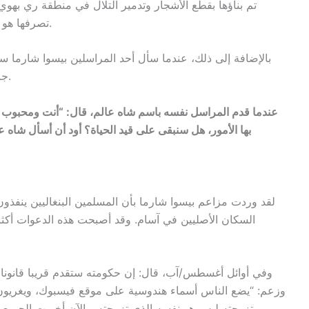
تصرفها هو ما أدى إلى حدوث فيضانات مفاجئة في ولاية آسام.
بالإضافة إلى ذلك، عندما سأل أحد المراسلين بيسوا شارما سؤال
جالوكباري الانتخابية، سأل شارما المراسل عن اسمه.
عندما قدم المراسل نفسه باسم شاه عالم، قال: “أنت ومحبوب 
بها الأمور، هل سنبقى على قيد الحياة؟ أود أن أسأل شاه ع
لقد وردت مزاعم بيسوا شارما بأن المسلمين البنغاليين ينفذو
السكان الأصليين في آسام. وقد أصبحت هذه الدعوات أكثر
وفي أوائل أغسطس/آب، قال: إن حكومته ستقدم قريبا قانونا 
وزعم: “يضع الناس أسماء هندوسية على موقع فيسبوك، ويغريون ا
تزوجته ليس هو نفسه الذي تزوجته. والآن أخبرت الجميع