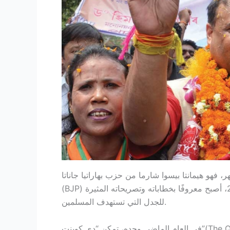
 فهو هيمانتا بيسوا شارما من حزب بهاراتيا جاناتا
(BJP) في ولاية آسام. منذ أن أصبح كبير وزراء الولاية في عام 2021، أصبح معروفًا بخطاباته وتصريحاته المثيرة
للجدل التي تستهدف المسلمين.
في العام الماضي وحده، تمكن “دي كوينت”(The Quint) من العثور على أكثر من 18 خطابًا وتصريحًا مسجلاً، مع