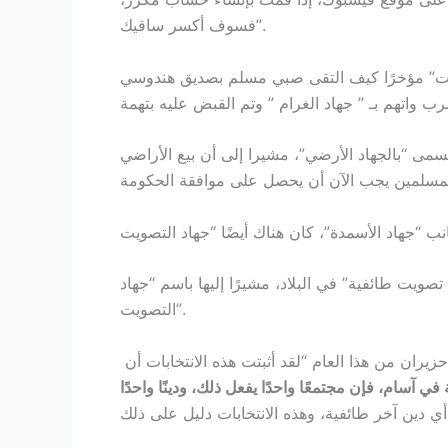
فسوف أكسر ساقيك”.
ينت” مؤخرًا كيف التقى صبي مسلم بصديق هندوسي
سمى “بالجهاد الأرضي”، مشيرا إلى أن بيع الأراضي
صويت طائفية” في البلاد، مشيرًا إليها باسم “جهاد
التصويت”.
قال بيسوا شارما في خطابه أمام حشد من الناس في يونيو/حزيران من هذا العام “لقد أثبتت هذه الانتخابات أن
 آسام، فإن مجتمعًا واحدًا يفعل ذلك، ودينًا واحدًا