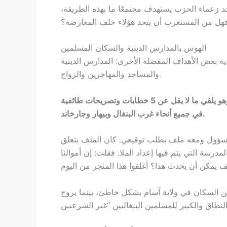
حد زعماء الحزب يستهدف مجتمعًا ما بهذه الطريقة،
هل من المستغرب أن يتحد هؤلاء خلف المعارضة؟
الهوس بالمدارس الدينية والسكان المسلمين
يه بعض الأهداف المفضلة الأخرى: المدارس الدينية
والمساجد والمهاجرين والزواج.
في الفترة ما بين 10 و19 مايو/أيار 2024، شوهد بيسوا شارما وهو يلقي ما لا يقل عن 5 خطابات وتصريحات طائفية
في جميع أنحاء غرب البنغال وبيهار وجارخاند.
2 مباشرة، قال: “جاءني مسؤول ومعه ملف يطلب توقيعي. كان الملف يتعلق
رسة التي يتم فيها إعداد الملا. فقلت: إن أموالنا
من السكان في ولاية آسام بشكل خاطئ، بينما يروج