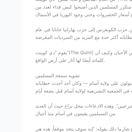
 متكرر المسلمين الذين أصبحوا كبش فداء لعدد من
 من حزب الكونغرس إلى حزب بهاراتيا جاناتا في عام
يقوم “دي كوينت”(The Quint) بتفكيك خطاباته لفهم الأنماط والادعاءات التي يقدمها في كثير من الأحيان وكيف أن
كلماته أيضًا لها آثار على أرض الواقع.
تشويه سمعة المسلمين
تولون على ولاية آسام — وكان أحد أحدث خطاباته
 شرعيين”. وهذه الادعاءات محل نزاع حيث أن العديد
من المسلمين يقيمون في آسام منذ أجيال.
رما ذلك بقوله: “إنه سوف يتخذ موقفاً، هذه هي