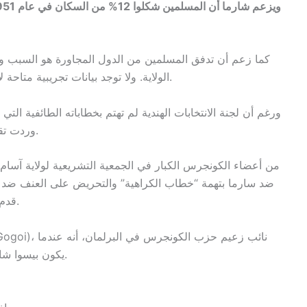
الولاية. ولا توجد بيانات تجريبية متاحة لإثبات هذا الحجم من الهجرة غير الشرعية حتى الآن.
ورغم أن لجنة الانتخابات الهندية لم تهتم بخطاباته الطائفية التي
وردت تقارير متعددة عن تقديم شكاوى ضد خطابات شارما.
ضد سارما بتهمة “خطاب الكراهية” والتحريض على العنف ضد سو
بقيادة حزب الكونجرس، آسام (UOFA)، قدم أيضًا بلاغًا.
يكون بيسوا شارما في موقف دفاعي، فإنه يحاول تقسيم المجتمع.