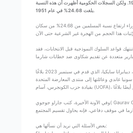
ويزعم شارما أن المسلمين شكلوا 12% من السكان في عام 1951. ولكن السجلات الحكومية أظهرت أن هذه النسبة
بلغت 24.68% في عام 1951.
كما زعم أن تدفق المسلمين من الدول المجاورة هو السبب وراء ارتفاع نسبة المسلمين من 24.68% من سكان
 تنتهك قواعد السلوك النموذجية قبل الانتخابات، فقد
من أعضاء الكونجرس الكبار في الجمعية التشريعية لولاية آسام، ديبابراتا سايكيا، الذي قدم في سبتمبر 2023 بلاغًا
نيا غاندي وعائلتها إلى منتدى المعارضة المتحدة
وفي الآونة الأخيرة، كتب جاراو جوجوي( Gaurav Gogoi)، نائب زعيم حزب الكونجرس في البرلمان، أنه عندما
بعض الأسئلة التي نريد أن نسألها هي: