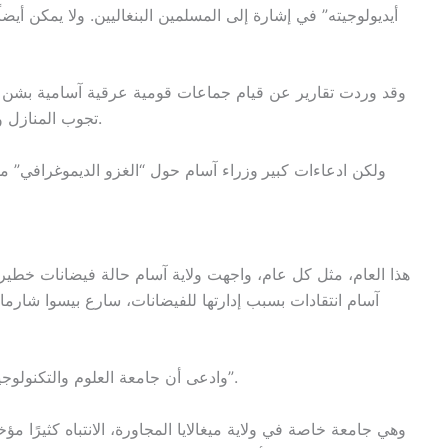
أيديولوجيته” في إشارة إلى المسلمين البنغاليين. ولا يمكن أيض
وقد وردت تقارير عن قيام جماعات قومية عرقية آسامية بشن ح
تجوب المنازل وتهددهم وتطالبهم بإخلاء منازلهم في غضون أسبوع.
ولكن ادعاءات كبير
وزراء آسام حول “الغزو الديموغرافي” من
هذا العام، مثل كل عام، واجهت ولاية آسام حالة فيضانات خط
آسام انتقادات بسبب إدارتها للفيضانات، سارع بيسوا شارم
وادعى أن جامعة العلوم والتكنولوجيا، التي يملكها مسلم بنغالي، تشن “جهاد الفيضانات”.