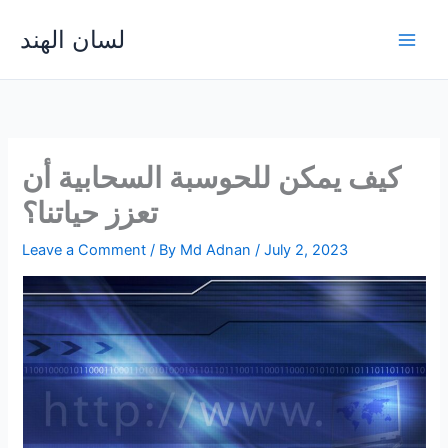
Skip
لسان الهند
to
Main
content
Men
كيف يمكن للحوسبة السحابية أن
تعزز حياتنا؟
Leave a Comment
/ By
Md Adnan
/
July 2, 2023