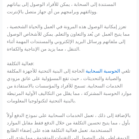
المستندة إلى السحابة ، يمكن للأفراد الوصول إلى بياناتهم
ووثائقهم وبرامجهم من أي جهاز متصل بالإنترنت.
تعزز إمكانية الوصول هذه المرونة في العمل والحياة الشخصية ،
مما يتيح العمل عن بُعد والتعاون والتعلم. يمكن للأشخاص الوصول
إلى ملفاتهم ورسائل البريد الإلكتروني والمستندات المهمة أثناء
التنقل ، مما يزيد من الإنتاجية والكفاءة.
فعالية التكلفة:
تلغي
الحوسبة السحابية
الحاجة إلى البنية التحتية للأجهزة المكلفة
والصيانة والتحديثات ، حيث تقع المسؤولية على عاتق مزودي
الخدمات السحابية. تسمح للأفراد والمؤسسات بالاستفادة من
موارد الحوسبة المشتركة ، مما يقلل من التكاليف الأولية المرتبطة
بالبنية التحتية لتكنولوجيا المعلومات.
بالإضافة إلى ذلك ، تعمل الخدمات السحابية على نموذج الدفع أولاً
بأول ، مما يتيح تحسين التكلفة من خلال الدفع فقط مقابل الموارد
المستخدمة. تعمل فعالية التكلفة هذه على إضفاء الطابع
الديمقراطي على الوصول إلى التقنيات المتقدمة ، مما يؤدي إلى