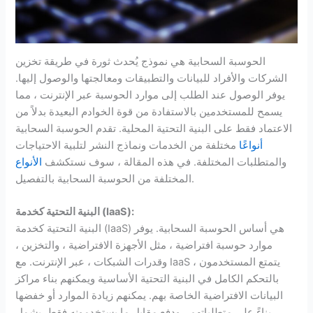
الحوسبة السحابية هي نموذج يُحدث ثورة في طريقة تخزين
الشركات والأفراد للبيانات والتطبيقات ومعالجتها والوصول إليها.
يوفر الوصول عند الطلب إلى موارد الحوسبة عبر الإنترنت ، مما
يسمح للمستخدمين بالاستفادة من قوة الخوادم البعيدة بدلاً من
الاعتماد فقط على البنية التحتية المحلية. تقدم الحوسبة السحابية
أنواعًا
مختلفة من الخدمات ونماذج النشر لتلبية الاحتياجات
والمتطلبات المختلفة. في هذه المقالة ، سوف نستكشف
الأنواع
المختلفة من الحوسبة السحابية بالتفصيل.
):
IaaS
البنية التحتية كخدمة (
البنية التحتية كخدمة (IaaS) هي أساس الحوسبة السحابية. يوفر
موارد حوسبة افتراضية ، مثل الأجهزة الافتراضية ، والتخزين ،
وقدرات الشبكات ، عبر الإنترنت. مع IaaS ، يتمتع المستخدمون
بالتحكم الكامل في البنية التحتية الأساسية ويمكنهم بناء مراكز
البيانات الافتراضية الخاصة بهم. يمكنهم زيادة الموارد أو خفضها
بناءً على متطلباتهم ، ودفع مقابل ما يستخدمونه فقط. يشمل