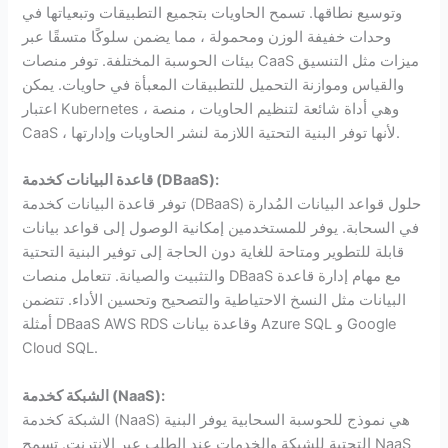
وتوسيع نطاقها. تسمح الحاويات بتجميع التطبيقات وتبعياتها في
وحدات خفيفة الوزن ومحمولة ، مما يضمن سلوكًا متسقًا عبر
بيئات الحوسبة المختلفة. توفر منصات CaaS ميزات مثل التنسيق
والقياس وموازنة التحميل للتطبيقات المعبأة في حاويات. يمكن
اعتبار Kubernetes ، وهي أداة شائعة لتنظيم الحاويات ، منصة
CaaS ، لأنها توفر البنية التحتية اللازمة لنشر الحاويات وإدارتها.
):
DBaaS
قاعدة البيانات كخدمة (
توفر قاعدة البيانات كخدمة (DBaaS) حلول قواعد البيانات المُدارة
في السحابة. يوفر للمستخدمين إمكانية الوصول إلى قواعد بيانات
قابلة للتطوير ومتاحة للغاية دون الحاجة إلى توفير البنية التحتية
والتثبيت والصيانة. تتعامل منصات DBaaS مع مهام إدارة قاعدة
البيانات مثل النسخ الاحتياطية والتصحيح وتحسين الأداء. تتضمن
أمثلة DBaaS AWS RDS وقاعدة بيانات Azure SQL و Google
Cloud SQL.
):
NaaS
الشبكة كخدمة (
الشبكة كخدمة (NaaS) هي نموذج للحوسبة السحابية يوفر البنية
التحتية للشبكة والخدمات عند الطلب عبر الإنترنت. تسمح NaaS