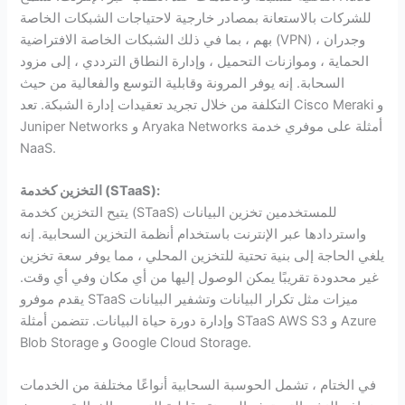
للشركات بالاستعانة بمصادر خارجية لاحتياجات الشبكات الخاصة
بهم ، بما في ذلك الشبكات الخاصة الافتراضية (VPN) ، وجدران
الحماية ، وموازنات التحميل ، وإدارة النطاق الترددي ، إلى مزود
السحابة. إنه يوفر المرونة وقابلية التوسع والفعالية من حيث
التكلفة من خلال تجريد تعقيدات إدارة الشبكة. تعد Cisco Meraki و
Juniper Networks و Aryaka Networks أمثلة على موفري خدمة
NaaS.
):
STaaS
التخزين كخدمة (
يتيح التخزين كخدمة (STaaS) للمستخدمين تخزين البيانات
واستردادها عبر الإنترنت باستخدام أنظمة التخزين السحابية. إنه
يلغي الحاجة إلى بنية تحتية للتخزين المحلي ، مما يوفر سعة تخزين
غير محدودة تقريبًا يمكن الوصول إليها من أي مكان وفي أي وقت.
يقدم موفرو STaaS ميزات مثل تكرار البيانات وتشفير البيانات
وإدارة دورة حياة البيانات. تتضمن أمثلة STaaS AWS S3 و Azure
Blob Storage و Google Cloud Storage.
في الختام ، تشمل الحوسبة السحابية أنواعًا مختلفة من الخدمات