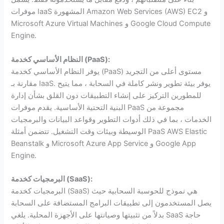
موفرات IaaS المشهورة Amazon Web Services (AWS) EC2 و
Microsoft Azure Virtual Machines و Google Cloud Compute
Engine.
):
PaaS
النظام الأساسي كخدمة (
يوفر النظام الأساسي كخدمة (PaaS) مستوى أعلى من التجريد
مقارنة بـ IaaS. يوفر بيئة تطوير ونشر كاملة في السحابة ، مما يتيح
للمطورين التركيز على إنشاء التطبيقات دون القلق بشأن إدارة
البنية التحتية الأساسية. يقدم موفرات PaaS مجموعة من
الخدمات ، بما في ذلك أدوات التطوير وقواعد البيانات والبرمجيات
الوسيطة وبيئات وقت التشغيل. تتضمن أمثلة PaaS AWS Elastic
Beanstalk و Microsoft Azure App Service و Google App
Engine.
):
SaaS
البرمجيات كخدمة (
البرمجيات كخدمة (SaaS) هي نموذج للحوسبة السحابية حيث
يصل المستخدمون إلى تطبيقات البرامج المستضافة على السحابة
بدلاً من تثبيتها وصيانتها على الأجهزة المحلية. يلغي SaaS حاجة