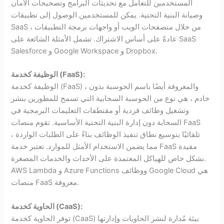
المستخدمين للتعامل مع تحديثات البرامج وتصحيحات الأمان
وصيانة البنية التحتية. يمكن للمستخدمين الوصول إلى تطبيقات
SaaS من خلال متصفحات الويب أو واجهات برمجة التطبيقات ،
عادةً على أساس الاشتراك. تشمل الأمثلة الشائعة على SaaS
Salesforce و Google Workspace و Dropbox.
):
FaaS
الوظيفة كخدمة (
الوظيفة كخدمة (FaaS) ، والمعروفة أيضًا باسم الحوسبة بدون
خادم ، هي نوع من الحوسبة السحابية التي تسمح للمطورين بنشر
وتشغيل وظائف فردية أو مقتطفات التعليمات البرمجية في
السحابة دون إدارة البنية التحتية الأساسية. تقوم منصات FaaS
تلقائيًا بتوسيع نطاق تنفيذ الوظائف بناءً على الطلبات الواردة ،
مما يضمن الاستخدام الأمثل للموارد. تعتبر خدمة FaaS مفيدة
بشكل خاص للهياكل المعتمدة على الأحداث والخدمات المصغرة.
AWS Lambda و Azure Functions ووظائف Google Cloud هي
منصات FaaS معروفة.
):
CaaS
الحاوية كخدمة (
توفر الحاوية كخدمة (CaaS) بيئة مُدارة لنشر الحاويات وإدارتها