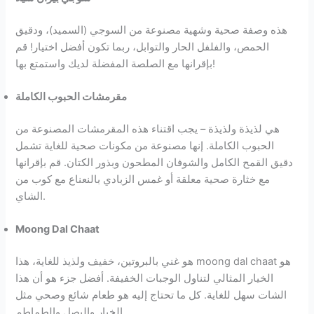
هذه وصفة صحية وشهية مصنوعة من السوجي (السميد)، ودقيق
الحمص، والفلفل الحار والتوابل، ربما تكون أفضل اختيار! قم
بإقرانها مع الصلصة المفضلة لديك واستمتع بها!
مقرمشات الحبوب الكاملة
هي لذيذة ولذيذة – يجب اقتناء هذه المقرمشات المصنوعة من
الحبوب الكاملة. إنها مصنوعة من مكونات صحية للغاية تشمل
دقيق القمح الكامل والشوفان المطحون وبذور الكتان. قم بإقرانها
مع خثارة صحية معلقة أو غمس الزبادي بالنعناع مع كوب من
الشاي.
Moong Dal Chaat
هو غني بالبروتين، خفيف ولذيذ للغاية، هذا moong dal chaat هو
الخيار المثالي لتناول الوجبات الخفيفة. أفضل جزء هو أن هذا
الشات سهل للغاية. كل ما تحتاج إليه هو طعام شائع وصحي مثل
الخيار والبصل والطماطم.