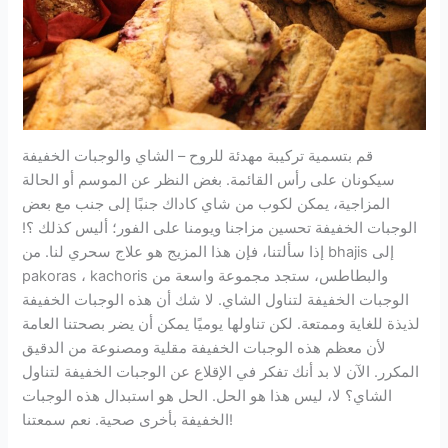
قم بتسمية تركيبة مهدئة للروح – الشاي والوجبات الخفيفة
سيكونان على رأس القائمة. بغض النظر عن الموسم أو الحالة
المزاجية، يمكن لكوب من شاي كاداك جنبًا إلى جنب مع بعض
الوجبات الخفيفة تحسين مزاجنا ويومنا على الفور؛ أليس كذلك ؟!
إذا سألتنا، فإن هذا المزيج هو علاج سحري لنا. من bhajis إلى
pakoras ، kachoris والبطاطس، ستجد مجموعة واسعة من
الوجبات الخفيفة لتناول الشاي. لا شك أن هذه الوجبات الخفيفة
لذيذة للغاية وممتعة. لكن تناولها يوميًا يمكن أن يضر بصحتنا العامة
لأن معظم هذه الوجبات الخفيفة مقلية ومصنوعة من الدقيق
المكرر. الآن لا بد أنك تفكر في الإقلاع عن الوجبات الخفيفة لتناول
الشاي؟ لا، ليس هذا هو الحل. الحل هو استبدال هذه الوجبات
الخفيفة بأخرى صحية. نعم سمعتنا!