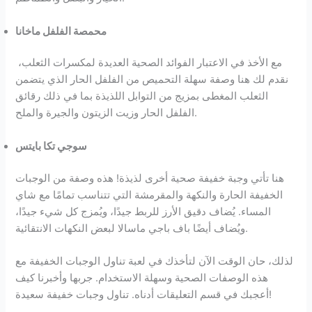
محمصة الفلفل ماخانا
مع الأخذ في الاعتبار الفوائد الصحية العديدة لمكسرات الثعلب،
نقدم لك هنا وصفة سهلة التحميص من الفلفل الحار الذي يتضمن
الثعلب المغطى بمزيج من التوابل اللذيذة بما في ذلك رقائق
الفلفل الحار وزيت الزيتون والجيرة والملح.
سوجي تكا بايتس
هنا تأتي وجبة خفيفة صحية أخرى لذيذة! هذه وصفة من الوجبات
الخفيفة الحارة والنكهة والمقرمشة التي تتناسب تمامًا مع شاي
المساء. يُضاف دقيق الأرز للربط جيدًا، ويُمزج كل شيء جيدًا،
ويُضاف أيضًا باف باجي ماسالا لبعض النكهات الانتقائية.
لذلك، حان الوقت الآن لتأخذك في لعبة تناول الوجبات الخفيفة مع
هذه الوصفات الصحية وسهلة الاستخدام. جربها وأخبرنا كيف
أعجبك في قسم التعليقات أدناه. تناول وجبات خفيفة سعيدة!