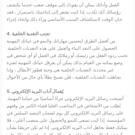
العمل وأدائك يمكن أن يقودك إلى موقف صعب عندما يكتشف
رؤسائك أنك تكذب. إذا كنت تفتقر إلى إنتاجيتك باستمرار ، فقد
حان الوقت لاستكشاف السبب الأساسي وراء ذلك واتخاذ إجراء.
4. تجنب التغدية الخلفية
من أفضل الطرق لتحسين مهاراتك والنمو في حياتك المهنية
الحصول على النقد البناء والعمل على هذه التغذيات الخلفية.
تجنب ردود الفعل من رئيسك أو زملائك في العمل أو أي شخص في
وضع يمكنه من القيام بذلك يمكن أن يعرقل حياتك المهنية لفترة
غير محددة. التغذيات الخلفية هي وجبة فطور الأبطال ، وإذا
تجاهلت التغذيات الخلفية ، فلن تصبح بطلاً بأي حال من الأحوال.
5. إهمال آداب البريد الإلكتروني
أصبحت رسائل البريد الإلكتروني جزءًا أساسيًا من حياتنا المهنية.
يُطلب من الأشخاص في المناصب العليا قضاء الكثير من وقتهم
على رسائل البريد الإلكتروني كل يوم لضمان التنفيذ السلس في
المؤسسة. إذا كنت تسعى للنمو والحصول على منصب أعلى ، فلا
يمكنك فقط تجاهل آداب البريد الإلكتروني. إذا لم تكن حريصًا بشأن
كيفية تواصلك مع الأشخاص في مكان العمل ، فسيؤثر ذلك على