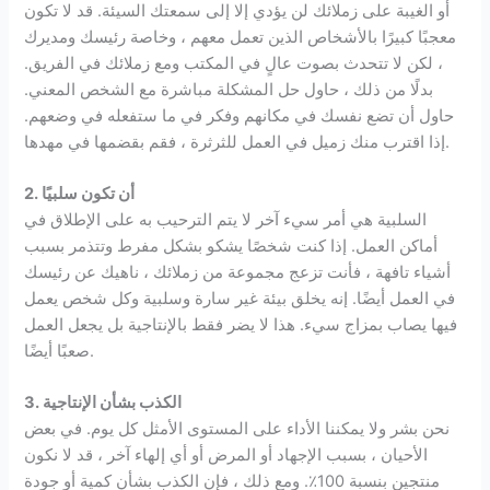
أو الغيبة على زملائك لن يؤدي إلا إلى سمعتك السيئة. قد لا تكون
معجبًا كبيرًا بالأشخاص الذين تعمل معهم ، وخاصة رئيسك ومديرك
، لكن لا تتحدث بصوت عالٍ في المكتب ومع زملائك في الفريق.
بدلًا من ذلك ، حاول حل المشكلة مباشرة مع الشخص المعني.
حاول أن تضع نفسك في مكانهم وفكر في ما ستفعله في وضعهم.
إذا اقترب منك زميل في العمل للثرثرة ، فقم بقضمها في مهدها.
2. أن تكون سلبيًا
السلبية هي أمر سيء آخر لا يتم الترحيب به على الإطلاق في
أماكن العمل. إذا كنت شخصًا يشكو بشكل مفرط وتتذمر بسبب
أشياء تافهة ، فأنت تزعج مجموعة من زملائك ، ناهيك عن رئيسك
في العمل أيضًا. إنه يخلق بيئة غير سارة وسلبية وكل شخص يعمل
فيها يصاب بمزاج سيء. هذا لا يضر فقط بالإنتاجية بل يجعل العمل
صعبًا أيضًا.
3. الكذب بشأن الإنتاجية
نحن بشر ولا يمكننا الأداء على المستوى الأمثل كل يوم. في بعض
الأحيان ، بسبب الإجهاد أو المرض أو أي إلهاء آخر ، قد لا نكون
منتجين بنسبة 100٪. ومع ذلك ، فإن الكذب بشأن كمية أو جودة