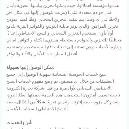
تقدمها مؤسسة لعملائها، حيث يمكنها تخزين بياناتها الحيوية بأمان
على خوادم متعددة على الإنترنت للوصول إليها في مكان آخر
ولاحقًا في أي وقت. يتم تنفيذ التخزين السحابي وفقًا لمبدأ نموذج
تخزين المرافق، والذي يوفر قابلية التوسع والفواتير المرنة للدفع
أولاً بأول. يستخدم التخزين السحابي والنسخ الاحتياطي إعدادًا
مختلطًا للتخزين والخوادم باستخدام مستوى الكتلة والتوافر العالي
وإدارة الأحداث. وهي تستند إلى تقنيات افتراضية متعددة وتستخدم
أفضل الممارسات للأمان والأداء والتوافر.
يمكن الوصول إليها بسهولة:
تتيح خدمات الحوسبة السحابية سهولة الوصول إلى جميع
التطبيقات من خلال أي متصفح. تم وضع مفهوم خدمات النسخ
الاحتياطي السحابي لأول مرة من قبل شركة تجارة إلكترونية
ناجحة تسمى أمازون. استخدمت هذه الخدمة لعملائها أيضًا. اليوم،
يقدم كل مزود خدمة إنترنت رئيسي تقريبًا شكلاً من أشكال خدمة
النسخ الاحتياطي السحابية للأعمال.
أنواع الخدمات: