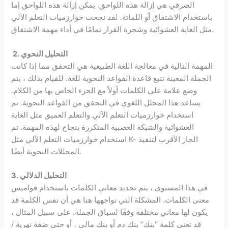
الصرفي هي إزالة هذه اللواحق. يمكن إزالة هذه اللواحق إما
باستخدام الاشتقاق أو اللماتة. لقد نجحت خوارزميات التعلم الآلي
مثل الغابة العشوائية وشجرة القرار تمامًا في أداء مهمة الاشتقاق.
2. التحليل النحوي
المهمة التالية في معالجة اللغة الطبيعية هي التحقق مما إذا كانت
الجملة المعينة تتبع قاعدة القواعد النحوية للغة. للقيام بذلك ، يتم
وضع علامة على الكلمات أولاً مع الجزء الخاص بها من الكلام.
يساعد هذا المحلل اللغوي في التحقق من القواعد النحوية. تم
استخدام خوارزميات التعلم الآلي والتعلم العميق مثل الغابة
العشوائية والشبكة العصبية المتكررة بنجاح لهذه المهمة. تم
استخدام خوارزميات التعلم الآلي مثل K- الجار الأقرب لتنفيذ
المحللات النحوية أيضًا.
3. التحليل الدلالي
في هذا المستوى ، يتم تحديد معاني الكلمات باستخدام قواميس
معنى الكلمات. المشكلة التي نواجهها هنا هي أن نفس الكلمة قد
يكون لها معاني مختلفة وفقًا لسياق الجملة. على سبيل المثال ،
قد تعني كلمة “بنك” بنك دم أو بنك مالي ، أو حتى ضفة نهرية /