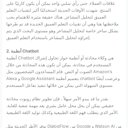
علاقات العملاء. حتى رأي سلبي واحد يمكن أن يكون كارثيًا على
المنتج. شهدت الأوقات الحديثة استخدامًا أكبر لتقنيات التعلم
العميق لتحليل المشاعر. هناك حقيقة مثيرة للاهتمام يجب
ملاحظتها هنا وهي أن تقنيات التعلم العميق الجديدة قد تم طرحها
بشكل ساخر خاصة لتحليل المشاعر وهو مستوى البحث الذي يتم
إجراؤه لتحليل المشاعر باستخدام التعلم العميق.
Chatbot
2. أنظمة
أنظمة Chatbot هي وكلاء محادثة أو أنظمة حوار تحاول إشراك
المستخدم في محادثة. يمكن أن تكون هذه المحادثة من خلال
الصوت أو النص. قام المساعدون الشخصيون مثل Amazon’s
Alexa و Google Assistant بتعميم أنظمة chatbot وعرضت أيضًا
مستوى السهولة التي يمكن من خلالها تنفيذ تفاعل المستخدم.
بقدر ما قد يبدو الأمر سهلاً ، فإن تطوير نظام روبوت محادثة
حقيقي يمكن أن يحل محل عامل بشري يعد مهمة صعبة للغاية.
الأمر الذي يتطلب فهم اللغة الطبيعية وكذلك توليد اللغة الطبيعية.
توفر الأطر الحديثة مثل DialogFlow من Google و Watson AI من