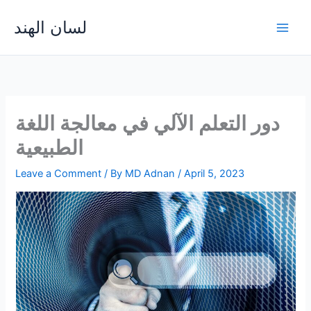
Skip
لسان الهند
to
Main
content
Men
دور التعلم الآلي في معالجة اللغة
الطبيعية
Leave a Comment
/ By
MD Adnan
/
April 5, 2023