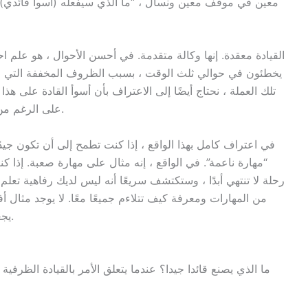
معين في موقف معين ونسأل ، “ما الذي سيفعله (أسوأ قائدي) هن
القيادة معقدة. إنها وكالة متقدمة. في أحسن الأحوال ، هو علم اح
يخطئون في حوالي ثلث الوقت ، بسبب الظروف المخففة التي لد
تلك العملة ، نحتاج أيضًا إلى الاعتراف بأن أسوأ القادة على 
على الرغم من نقاط ضعفهم الواضحة والتي يسهل التعرف عليها.
في اعتراف كامل بهذا الواقع ، إذا كنت تطمح إلى أن تكون ج
“مهارة ناعمة”. في الواقع ، إنه مثال على مهارة صعبة. إذا 
رحلة لا تنتهي أبدًا ، وستكتشف سريعًا أنه ليس لديك رفاهية تعلم 
من المهارات ومعرفة كيف تتلاءم جميعًا معًا. لا يوجد مثال
يجعلك تطوير ذكائك العاطفي أكثر كفاءة كقائد موقف.
ما الذي يصنع قائدا جيدا؟ عندما يتعلق الأمر بالقيادة الظرفي