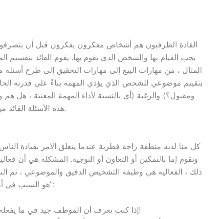
القادة الظرفيون هم أشخاص مفكرون يفكرون قبل أن يتصرفوا. 
يجب القيام بها والشخص الذي يقوم بها. يقوم القائد بتقسيم ال
المثال ، من مهارات البيع إلى مهارات التحقيق إلى طرح أسئلة مثي
بتقييم موضوعي للشخص الذي يؤدي المهمة بناءً على قدرته الخا
ومقبول؟) والرغبة (أي بالنسبة لأداء المهمة المعنية ، هل هم 
هذه الأسئلة القائد من تحديد النهج الذي سيكون له أعلى احتمالية للنجاح.
كل منا لديه منطقة راحة فطرية عندما يتعلق الأمر بقيادة الناس.
ونقوم إما بالتمكين أو التعاون أو التوجيه. المشكلة هي أن فعاليت
ذلك ، الفعالية هي وظيفة التشخيص الدقيق والموضوعي ، ثم الت
هو السبب في أن القيادة غالبًا ما يشار إليها باسم “الفطرة السليمة”:
إذا كنت تعرف أن الموظف جيد في ما يفعله ويحب القيام به ، فإن التمكين هو الفطرة السليمة!