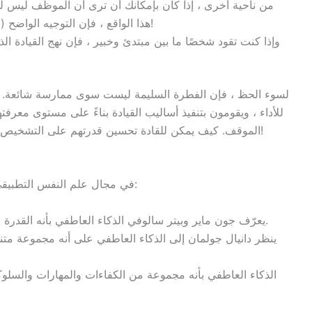
من ناحية أخرى ، إذا كان بإمكانك أن ترى أن الموظف ليس ل
هذا الواقع ، فإن التوجيه الواضح (بالاشتراك مع الإشراف الدقيق) هو الفطرة السليمة!
وإذا كنت تقود شخصًا ما بين مبتدئ وخبير ، فإن نهج القيادة ال
لسوء الحظ ، فإن الفطرة السليمة ليست سوى ممارسة شائعة. كث
للأداء ، ويقومون بتنفيذ أساليب القيادة بناءً على مستوى معرف
الموقف. كيف يمكن للقادة تحسين قدرتهم على التشخيص والتكيف؟ من خلال تطوير وتعزيز ذكائهم العاطفي!
هناك ثلاثة نماذج معترف بها للذكاء العاطفي (EI) في مجال علم النفس التطبيقي:
يعرّف جون ماير وبيتر سالوفي الذكاء العاطفي بأنه القدرة على فهم العواطف والاستفادة منها لتسهيل التفكير.
ينظر دانيال جولمان إلى الذكاء العاطفي على أنه مجموعة متن