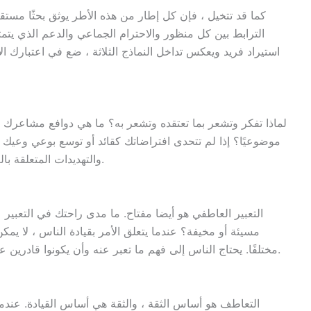
كما قد تتخيل ، فإن كل إطار من هذه الأطر يوثق بحثًا مستقلاً
الترابط بين كل منظور والاحترام الجماعي والدعم الذي يتمت
استيراد فريد ويعكس تداخل النماذج الثلاثة ، ضع في اعتبارك ال
لماذا تفكر وتشعر بما تعتقده وتشعر به؟ ما هي دوافع مشاعرك 
موضوعيًا؟ إذا لم تتحدى افتراضاتك كقائد أو توسع بوعي وعي
والتهديدات المتعلقة بالعمل بدقة ، فضلاً عن قدرتك على الاستجابة بفعالية.
التعبير العاطفي هو أيضا مفتاح. ما مدى راحتك في التعبي
مسيئة أو مخيفة؟ عندما يتعلق الأمر بقيادة الناس ، لا يمكن ل
مختلفًا. يحتاج الناس إلى فهم ما تعبر عنه وأن يكونوا قادرين على التمييز بسهولة بين الغضب وخيبة الأمل والإثارة.
التعاطف هو أساس الثقة ، والثقة هي أساس القيادة. عندم