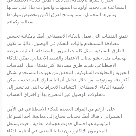
أضرارًا كبيرة. بالإضافة إلى ذلك ، يمكن للذكاء الاصطناعي
المساعدة في تحديد أولويات التنبيهات والحوادث بناءً على شدتها
وتأثيرها المحتمل ، مما يسمح لفرق الأمن بتخصيص مواردها
بفعالية وكفاءة.
تتمتع التقنيات التي تعمل بالذكاء الاصطناعي أيضًا بإمكانية تحسين
مصادقة المستخدم وآليات التحكم في الوصول. غالبًا ما تكون
الطرق التقليدية ، مثل كلمات المرور والمصادقة الثنائية ، عرضة
لهجمات مثل حشو بيانات الاعتماد والتصيد الاحتيالي. يمكن للذكاء
الاصطناعي تقديم طرق مصادقة أكثر تقدمًا ، مثل القياسات
الحيوية والتحليلات السلوكية ، للتحقق من هويات المستخدم بشكل
أكثر دقة وموثوقية. من خلال تحليل أنماط سلوك المستخدم ، يمكن
لأنظمة الذكاء الاصطناعي اكتشاف الانحرافات التي قد تشير إلى
محاولات الوصول غير المصرح بها أو اختراق الحساب.
على الرغم من الفوائد العديدة للذكاء الاصطناعي في الأمن
السيبراني ، هناك أيضًا تحديات تحتاج إلى معالجة. أحد الشواغل
الرئيسية هو احتمال حدوث هجمات معادية ، حيث يستغل
المجرمون الإلكترونيون نقاط الضعف في أنظمة الذكاء