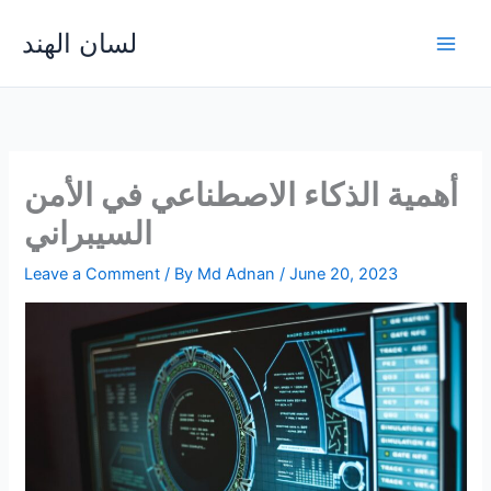
Skip
لسان الهند
to
Main
content
Men
أهمية الذكاء الاصطناعي في الأمن
السيبراني
Leave a Comment
/ By
Md Adnan
/
June 20, 2023