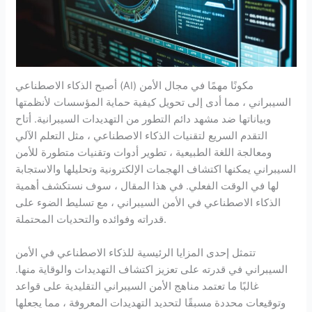
أصبح الذكاء الاصطناعي (AI) مكونًا مهمًا في مجال الأمن
السيبراني ، مما أدى إلى تحويل كيفية حماية المؤسسات لأنظمتها
وبياناتها ضد مشهد دائم التطور من التهديدات السيبرانية. أتاح
التقدم السريع لتقنيات الذكاء الاصطناعي ، مثل التعلم الآلي
ومعالجة اللغة الطبيعية ، تطوير أدوات وتقنيات متطورة للأمن
السيبراني يمكنها اكتشاف الهجمات الإلكترونية وتحليلها والاستجابة
لها في الوقت الفعلي. في هذا المقال ، سوف نستكشف أهمية
الذكاء الاصطناعي في الأمن السيبراني ، مع تسليط الضوء على
قدراته وفوائده والتحديات المحتملة.
تتمثل إحدى المزايا الرئيسية للذكاء الاصطناعي في الأمن
السيبراني في قدرته على تعزيز اكتشاف التهديدات والوقاية منها.
غالبًا ما تعتمد مناهج الأمن السيبراني التقليدية على قواعد
وتوقيعات محددة مسبقًا لتحديد التهديدات المعروفة ، مما يجعلها