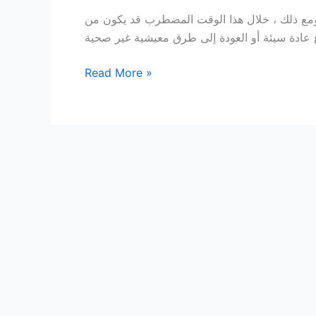
. ومع ذلك ، خلال هذا الوقت المضطرب قد يكون من
14
Read More »
عادة
يجب
تنفيذها
من
أجل
صحة
بدنية
وعقلية
أفضل