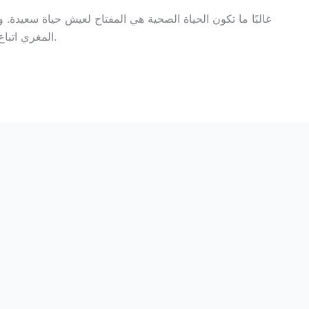
غالبًا ما تكون الحياة الصحية هي المفتاح لعيش حياة سعيدة
المغري اتباع عادة سيئة أو العودة إلى طرق معيشية غير صحية.