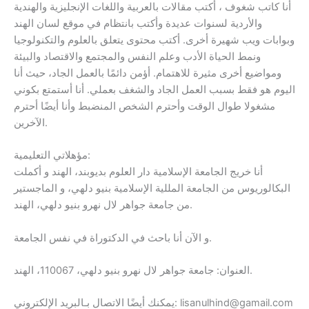
أنا كاتب شغوف ، أكتب مقالات بالعربية واللغات الإنجليزية والهندية
والأردية لسنوات عديدة وأكتب بانتظام في موقع لسان الهند
وبوابات ويب شهيرة أخرى. أكتب محتوى يتعلق بالعلوم والتكنولوجيا
ونمط الحياة الأدب وعلم النفس والمجتمع والاقتصاد والبيئة
ومواضيع أخرى مثيرة للاهتمام. أؤمن دائمًا بالعمل الجاد، حيث أنا
اليوم هو فقط بسبب العمل الجاد والشغف بعملي. أنا أستمتع بكوني
مشغولا طوال الوقت وأحترم الشخص المنضبط وأنا أيضًا أحترم
الآخرين.
مؤهلاتي التعليمية:
أنا خريج الجامعة الإسلامية دار العلوم بديوبند، الهند و أكملت
البكالوريوس من الجامعة المللية الإسلامية بنيو دلهي، و الماجستير
من جامعة جواهر لال نهرو بنيو دلهي، الهند.
و الآن أنا باحث في الدكتوراة في نفس الجامعة.
العنوان: جامعة جواهر لال نهرو بنيو دلهي، 110067، الهند.
يمكنك أيضًا الاتصال بـالبريد الإلكتروني: lisanulhind@gamail.com