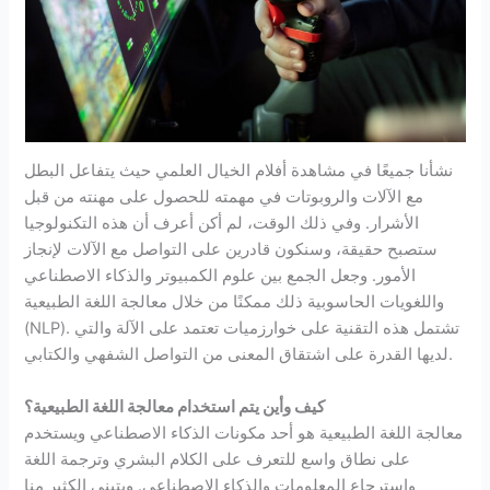
نشأنا جميعًا في مشاهدة أفلام الخيال العلمي حيث يتفاعل البطل
مع الآلات والروبوتات في مهمته للحصول على مهنته من قبل
الأشرار. وفي ذلك الوقت، لم أكن أعرف أن هذه التكنولوجيا
ستصبح حقيقة، وسنكون قادرين على التواصل مع الآلات لإنجاز
الأمور. وجعل الجمع بين علوم الكمبيوتر والذكاء الاصطناعي
واللغويات الحاسوبية ذلك ممكنًا من خلال معالجة اللغة الطبيعية
(NLP). تشتمل هذه التقنية على خوارزميات تعتمد على الآلة والتي
لديها القدرة على اشتقاق المعنى من التواصل الشفهي والكتابي.
كيف وأين يتم استخدام معالجة اللغ
ة
الطبيعية؟
معالجة اللغة الطبيعية هو أحد مكونات الذكاء الاصطناعي ويستخدم
على نطاق واسع للتعرف على الكلام البشري وترجمة اللغة
واسترجاع المعلومات والذكاء الاصطناعي. ويتبنى الكثير منا