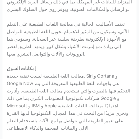
المتزايد للبيانات غير المهيكلة بما في ذلك رسائل البريد الإلكتروني
والرسائل والمكالمات الصوتية، ويوفر رؤى حول السلوك البشري.
تعتمد الأساليب الحالية في معالجة اللغات الطبيعية على التعلم
الآلي، وسيكون من المثير للاهتمام تحويل اللغة الطبيعية للتواصل
مع الأجهزة الإلكترونية بطريقة سلسة عبر السحابة. وسيؤدي هذا
إلى زيادة نمو إنترنت الأشياء بشكل كبير ويمهد الطريق لعصر
الروبوتات والآلات والتواصل البشري معها.
إمكانات السوق
معالجة اللغة الطبيعية ليست تقنية جديدة. Siri و Cortana و
Google Now هي واجهات اللغة الطبيعية المعروفة التي يتم
التحكم فيها بالصوت والتي تستخدم معالجة اللغة الطبيعية. وأثارت
شركات تكنولوجيا المعلومات الكبرى بما في ذلك Google و
Microsoft و IBM و Apple اهتمامًا بمعالجة اللغات الطبيعية
وتجري مزيدًا من البحث في هذا المجال. التكنولوجيا لديها القدرة
على تغيير الطريقة التي نتواصل بها مع الآلات باستخدام التعلم
الآلي والبيانات الضخمة والذكاء الاصطناعي.