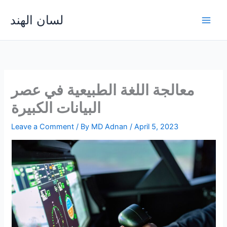
Skip
لسان الهند
to
Main
content
Men
معالجة اللغة الطبيعية في عصر
البيانات الكبيرة
Leave a Comment
/ By
MD Adnan
/
April 5, 2023