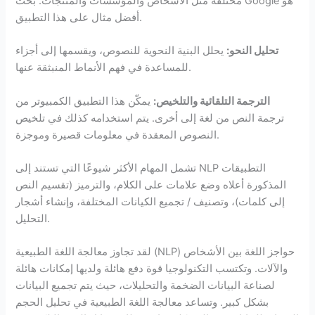
مختلفة مثل الأشخاص والمؤسسات والمنتجات. بحث Google هو
أفضل مثال على هذا التطبيق.
تحليل النحو:
يحلل البنية النحوية للنصوص، ويقسمها إلى أجزاء
للمساعدة في فهم الأنماط المنبثقة عنها.
الترجمة التلقائية والتلخيص:
يمكّن هذا التطبيق الكمبيوتر من
ترجمة النص من لغة إلى أخرى. يتم استخدامه كذلك في تلخيص
النصوص المعقدة في معلومات قصيرة وموجزة.
تشمل المهام الأكثر شيوعًا التي تستند إلى NLP التطبيقات
المذكورة أعلاه وضع علامات على الكلام، والترميز (تقسيم النص
إلى كلمات)، وتصنيف / تجميع الكيانات المختلفة، وإنشاء أشجار
التحليل.
لقد تجاوز معالجة اللغة الطبيعية (NLP) حواجز اللغة بين الأشخاص
والآلات. وتكتسب التكنولوجيا قوة دفع هائلة ولديها إمكانات هائلة
لصناعة البيانات الضخمة والتحليلات، حيث يتم تجميع البيانات
بشكل كبير. وتساعد معالجة اللغة الطبيعية في تحليل الحجم