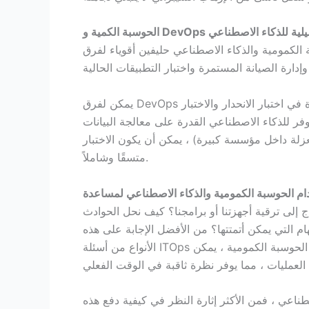
يلية للذكاء الاصطناعي
DevOps
الحوسبة الكمية و
ة والذكاء الاصطناعي حليفين أقوياء لفرق DevOps حيث أنها تعمل على تحديد أولويات العمل
يمكن لفرق DevOps الاطلاع على البيانات التي يوفرها الذكاء الاصطناعي للمساعدة في اختبار الانحدار والاختبار
وفر للذكاء الاصطناعي القدرة على معالجة البيانات
زلة داخل مؤسسة كبيرة) ، يمكن أن يكون الاختبار
متسقًا وشاملاً.
 إلى ترقية أجهزتنا أو برامجنا؟ كيف نحل الحوادث
م التي يمكن أتمتتها؟ من الأفضل الإجابة على هذه
الأنواع من أسئلة ITOps من خلال تحليل البيانات الضخمة. مع السرعة التي توفرها الحوسبة الكمومية ، يمكن
ناعي ، فمن الأكثر إثارة النظر في كيفية دفع هذه