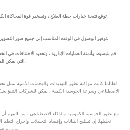
توقع نتيجة خيارات خطة العلاج ، وتسخير قوة المحاكاة ال
توفير الوصول في الوقت المناسب إلى جميع صور التصوير الطبي ، مع توفير تحليل مقارن للتشوهات والشذوذ.
قم بتبسيط وأتمتة العمليات الإدارية ، وتحديد الاختناقات في ال
التي يمكن للمرضى من خلالها الوصول إلى موارد الرعاية الصحية.
لطالما كانت مواكبة تطور التهديدات والهجمات الأمنية تمثل تحديً
الاصطناعي وسرعة الحوسبة الكمية ، يمكن للشركات التنبؤ بشكل
مع تطور الحوسبة الكمومية والذكاء الاصطناعي ، من المهم أن ن
تحليلها. إن تسليح البيانات وإفساد التحليلات وإخراج التعلم
مساره هو شكل ناشئ من الإرهاب السيبراني لا ينبغي تجاهله.