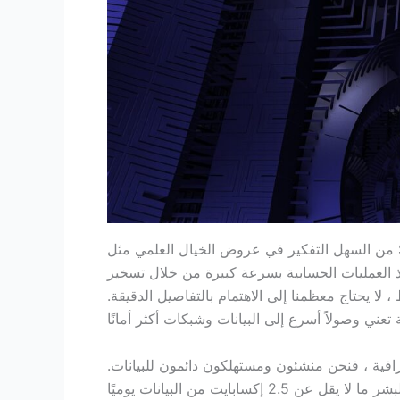
من السهل التفكير في عروض الخيال العلمي مثل Star Trek عند نطق الكلمتين “الكم” و “الحوسبة”. لا يجعل
نفذ العمليات الحسابية بسرعة كبيرة من خلال تسخير
لا يحتاج معظمنا إلى الاهتمام بالتفاصيل الدقيقة.
افية ، فنحن منشئون ومستهلكون دائمون للبيانات.