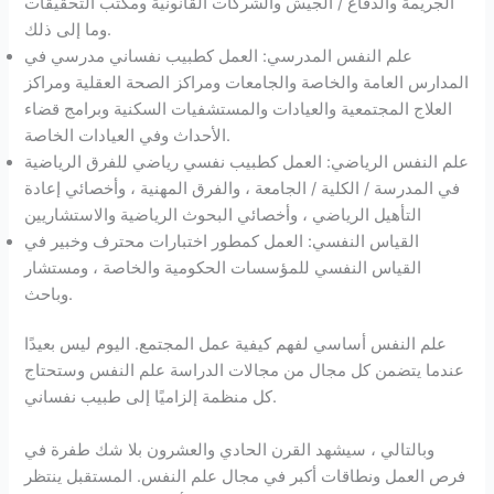
الجريمة والدفاع / الجيش والشركات القانونية ومكتب التحقيقات
وما إلى ذلك.
علم النفس المدرسي: العمل كطبيب نفساني مدرسي في
المدارس العامة والخاصة والجامعات ومراكز الصحة العقلية ومراكز
العلاج المجتمعية والعيادات والمستشفيات السكنية وبرامج قضاء
الأحداث وفي العيادات الخاصة.
علم النفس الرياضي: العمل كطبيب نفسي رياضي للفرق الرياضية
في المدرسة / الكلية / الجامعة ، والفرق المهنية ، وأخصائي إعادة
التأهيل الرياضي ، وأخصائي البحوث الرياضية والاستشاريين
القياس النفسي: العمل كمطور اختبارات محترف وخبير في
القياس النفسي للمؤسسات الحكومية والخاصة ، ومستشار
وباحث.
علم النفس أساسي لفهم كيفية عمل المجتمع. اليوم ليس بعيدًا
عندما يتضمن كل مجال من مجالات الدراسة علم النفس وستحتاج
كل منظمة إلزاميًا إلى طبيب نفساني.
وبالتالي ، سيشهد القرن الحادي والعشرون بلا شك طفرة في
فرص العمل ونطاقات أكبر في مجال علم النفس. المستقبل ينتظر