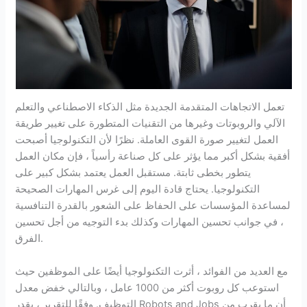
تعمل الاتجاهات المتقدمة الجديدة مثل الذكاء الاصطناعي والتعلم
الآلي والروبوتات وغيرها من التقنيات المتطورة على تغيير طريقة
العمل لتغيير صورة القوى العاملة. نظرًا لأن التكنولوجيا أصبحت
أفقية بشكل أكبر مما يؤثر على كل صناعة رأسياً ، فإن مكان العمل
يتطور بخطى ثابتة. مستقبل العمل يعتمد بشكل كبير على
التكنولوجيا. يحتاج قادة اليوم إلى غرس المهارات الصحيحة
لمساعدة المؤسسات على الحفاظ على الشعور بالقدرة التنافسية
، في جوانب تحسين المهارات وكذلك بدء التوجيه من أجل تحسين
الفرق.
مع العديد من الفوائد ، أثرت التكنولوجيا أيضًا على الموظفين حيث
استوعب كل روبوت أكثر من 1000 عامل ، وبالتالي خفض معدل
التوظيف. وفقًا للتقرير ، يقدر Robots and Jobs أن ما يقرب من