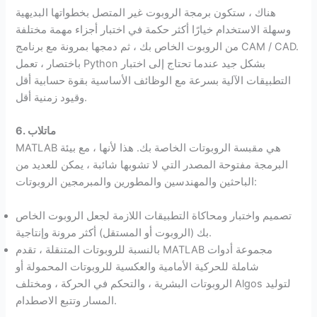
هناك ، ستكون برمجة الروبوت غير المتصل بخطواتها البديهية
وسهلة الاستخدام خيارًا أكثر حكمة في اختبار أجزاء مهمة مختلفة
من الروبوت الخاص بك ، ثم دمجها بمرونة مع برنامج CAM / CAD.
باختصار ، تعمل Python بشكل جيد عندما تحتاج إلى اختبار
التطبيقات الآلية بسرعة مع الوظائف الأساسية بقوة حسابية أقل
وقيود زمنية أقل.
6. ماتلاب
MATLAB هي مقبسة الروبوتات الخاصة بك. هذا لأنها ، مع بيئة
البرمجة مفتوحة المصدر التي لا تشوبها شائبة ، يمكن للعديد من
الباحثين والمهندسين والمطورين والمبرمجين الروبوتات:
تصميم واختبار ومحاكاة التطبيقات اللازمة لجعل الروبوت الخاص
بك (الروبوت أو المستقل) أكثر مرونة وإنتاجية.
بالنسبة للروبوتات المتنقلة ، تقدم MATLAB مجموعة أدوات
شاملة للحركية الأمامية والعكسية للروبوتات المحمولة أو
الروبوتات البشرية ، والتحكم في الحركة ، ومختلف Algos لتوليد
المسار وتتبع الاصطدام.