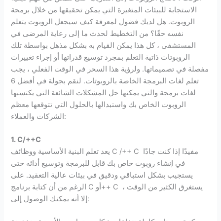
الاستجابة للبيئات المتغيرة التي يمكن تحقيقها من خلال برمجة
الروبوت. هل لديك فضول لمعرفة كيف سيجعل الروبوت يتعلم
نفسه حقًا؟ من التخطيط لحدث ما إلى رعاية المرضى في
المستشفى ، كل هذا يمكن القيام به بشكل مذهل بواسطة تلك
الروبوتات ذاتية التعلم بمجرد توسيع قدراتها أو إجراء تغييرات
مفصلة في تصميماتها. ولرؤية هذا السحر في الوقت الفعلي ، يجب
تعلم لغات البرمجة الخاصة بالروبوتات. لنقم بجولة في أفضل 6
لغات برمجة والتي يمكنها حل المشكلات الشائعة التي يكتسبها
الروبوت الخاص بك واستبدالها بالحلول التي تتوقعها معظم
الشركات والعملاء:
1.
C
/++
C
يعد تعلم البنية الأساسية ووظائف C /++ C مفيدًا إذا كنت جادًا
في إنشاء روبوت خاص بك قابل للبرمجة وتوسيع أدائه حتى
يستجيب بشكل استباقي ودقيق في بيئات عالية التعقيد. على
الرغم من أن كتابة برنامج C أو++ C يستغرق الكثير من الوقت ،
إلا أنه يمكنك الوصول إلى: