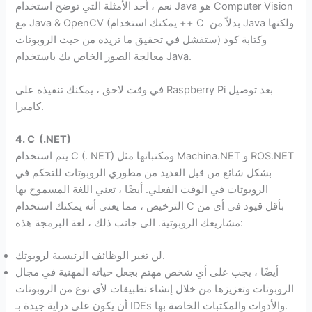
نعم ، أحد الأمثلة التي توضح استخدام Java هو Computer Vision
مع Java & OpenCV (يمكنك استخدام ++ C بدلاً من Java ولكنها
ستفشل في تحقيق ما تريده من حيث الروبوتات) وكتابة كود
معالجة الصور الخاص بك باستخدام Java.
في وقت لاحق ، يمكنك تنفيذه على Raspberry Pi بعد توصيل
كاميرا.
4.
C (.NET)
يتم استخدام C (. NET) ومكتباتها مثل Machina.NET و ROS.NET
بشكل شائع من قبل العديد من مطوري الروبوتات للتحكم في
الروبوتات في الوقت الفعلي. أيضًا ، تعني اللغة المسموح بها
الترخيص ، مما يعني أنه يمكنك استخدام C بأقل قيود في أي من
مشاريعك الروبوتية. الى جانب ذلك ، لغة البرمجة هذه:
لن تغير الوظائف الرئيسية لروبوتك.
أيضًا ، يجب على أي شخص مهتم بجعل حياته المهنية في مجال
الروبوتات وتعزيزها من خلال إنشاء تطبيقات لأي نوع من الروبوتات
أن يكون على دراية جيدة بـ IDEs والأدوات والمكتبات الخاصة بها.