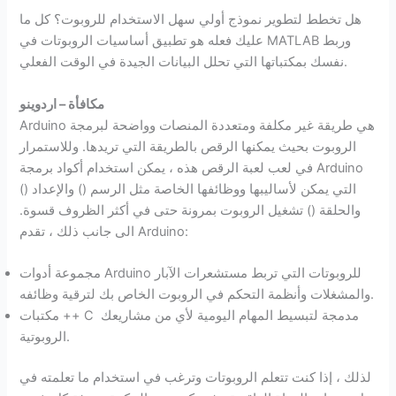
هل تخطط لتطوير نموذج أولي سهل الاستخدام للروبوت؟ كل ما
عليك فعله هو تطبيق أساسيات الروبوتات في MATLAB وربط
نفسك بمكتباتها التي تحلل البيانات الجيدة في الوقت الفعلي.
مكافأة – اردوينو
Arduino هي طريقة غير مكلفة ومتعددة المنصات وواضحة لبرمجة
الروبوت بحيث يمكنها الرقص بالطريقة التي تريدها. وللاستمرار
في لعب لعبة الرقص هذه ، يمكن استخدام أكواد برمجة Arduino
التي يمكن لأساليبها ووظائفها الخاصة مثل الرسم () والإعداد ()
والحلقة () تشغيل الروبوت بمرونة حتى في أكثر الظروف قسوة.
الى جانب ذلك ، تقدم Arduino:
مجموعة أدوات Arduino للروبوتات التي تربط مستشعرات الآبار
والمشغلات وأنظمة التحكم في الروبوت الخاص بك لترقية وظائفه.
مكتبات ++ C مدمجة لتبسيط المهام اليومية لأي من مشاريعك
الروبوتية.
لذلك ، إذا كنت تتعلم الروبوتات وترغب في استخدام ما تعلمته في