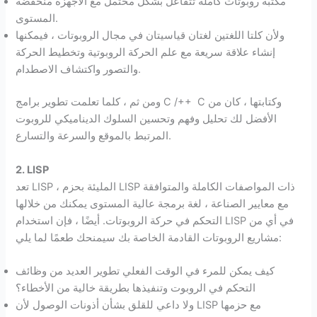
مكتبة روبوتات كاملة تتفاعل بشكل محتمل مع الأجهزة منخفضة
المستوى.
ولأن كلتا اللغتين لغتان قياسيتان في مجال الروبوتات ، فيمكنها
إنشاء علاقة سريعة مع علم الحركة الروبوتية وتخطيط الحركة
والتصور واكتشاف الاصطدام.
ومن ثم ، كلما تعلمت تطوير برامج C /++ C وكتابتها ، كان من
الأفضل لك تحليل وفهم وتحسين السلوك الديناميكي للروبوت
المرتبط بالموقع والسرعة والتسارع.
2.
LISP
تعد LISP ، المليئة بحزم LISP ذات المواصفات الكاملة والمتوافقة
مع معايير الصناعة ، لغة برمجة عالية المستوى يمكنك من خلالها
التحكم في حركة الروبوتات. أيضًا ، فإن استخدام LISP في أي من
مشاريع الروبوتات القادمة الخاصة بك سيمنحك طعمًا لما يلي:
كيف يمكن للمرء في الوقت الفعلي تطوير العديد من وظائف
التحكم في الروبوت وتنفيذها بطريقة خالية من الأخطاء؟
ولا داعي للقلق بشأن أذونات الوصول لأن LISP مع حزمها