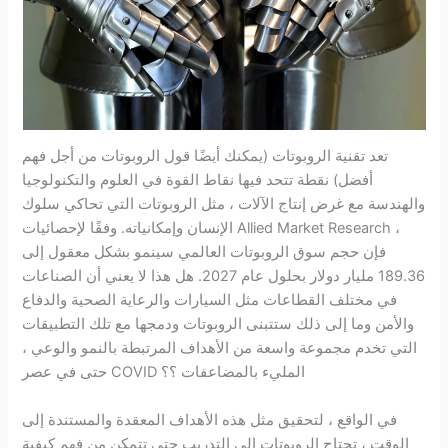
تعد تقنية الروبوتات (يمكنك أيضًا قول الروبوتات من أجل فهم
أفضل) نقطة تتحد فيها نقاط القوة في العلوم والتكنولوجيا
والهندسة مع غرض إنتاج الآلات ، مثل الروبوتات التي تحاكي سلوك
الإنسان وإمكانياته. وفقًا لإحصائيات Allied Market Research ،
فإن حجم سوق الروبوتات العالمي سينمو بشكل معقول إلى
189.36 مليار دولار بحلول عام 2027. هل هذا لا يعني أن الصناعات
في مختلف القطاعات مثل السيارات والرعاية الصحية والدفاع
والأمن وما إلى ذلك ستتبنى الروبوتات ودمجها مع تلك التطبيقات
التي تخدم مجموعة واسعة من الأهداف المرتبطة بالنمو والوعي ،
حتى في عصر COVID المليء بالمضاعفات ؟؟
في الواقع ، لتحقيق مثل هذه الأهداف المعقدة والمستندة إلى
الوقت ، تحتاج الروبوتات إلى التدريب حتى تتمكن من فهم كيفية