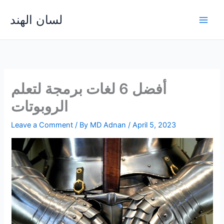
Skip
لسان الهند
to
Main
content
Men
أفضل 6 لغات برمجة لتعلم
الروبوتات
Leave a Comment
/ By
MD Adnan
/
April 5, 2023