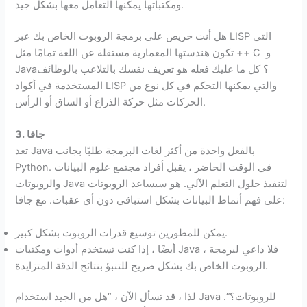
ومكتباتها يمكنها التعامل معها بشكل جيد.
هل أنت حريص على برمجة الروبوت الخاص بك عبر LISP التي
تكون هندستها المعمارية مستقلة عن اللغة تمامًا مثل ++ C و
Java؟ كل ما عليك فعله هو تعريف نفسك بالتلاعب بالوظائف
المستخدمة في أكواد LISP والتي يمكنها التحكم في كل نوع من
الحركات مثل حركة الذراع أو الساق أو الرأس.
3. جافا
تعد Java بالفعل واحدة من أكثر لغات البرمجة طلبًا بجانب
Python. في الوقت الحاضر ، يقبل أفراد مجتمع علوم البيانات
والروبوتات Java لتنفيذ حلول التعلم الآلي. هو سيساعد الروبوتات
على فهم أنماط البيانات بشكل استباقي دون أي عقبات. مع جافا:
يمكن للمطورين توسيع قدرات الروبوت بشكل كبير.
أيضًا ، إذا كنت تستخدم أدوات ومكتبات Java ، فلا داعي لبرمجة
الروبوت الخاص بك بشكل صريح للتنبؤ بنتائج الدقة المتزايدة.
لذا ، قد تسأل الآن ، “هل من الجيد استخدام Java للروبوتات؟”.