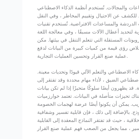
اعات والمجالات. تُستخدم أنظمة الذكاء الاصطناعي
 للكشف عن الاحتيال وتقييم المخاطر ، وفي النقل
دردشة والمساعدات الافتراضية. تُستخدم تقنيات ML في
ة لتحديد أعطال الآلات مسبقًا ، وفي معالجة اللغة
 المستقلة التي تتعلم التنقل في بيئتها. مكن ML أيضًا من
اص رؤى قيمة من كميات كبيرة من البيانات لدفع
عملية صنع القرار وتحسين العمليات التجارية.
اء الاصطناعي والتعلم الآلي قيودًا وتحديات معينة.
اصطناعي الضيق ، لأداء مهام محددة وقد تفتقر إلى
قد يظهرون أيضًا سلوكًا متحيزًا إذا لم تكن بيانات
 متأصلة في البيانات. تعتمد خوارزميات ML بشكل كبير على توافر البيانات
تدريب. يمكن أن يكونوا أيضًا عرضة لهجمات الخصومة
ج. بالإضافة إلى ذلك ، فإن قابلية تفسير وشفافية
اقية ، حيث قد تفتقر النماذج المعقدة إلى القابلية