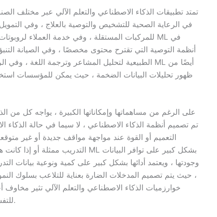
تمتد تطبيقات الذكاء الاصطناعي والتعلم الآلي عبر مختلف الصن
في الرعاية الصحية للتشخيص والتوصية بالعلاج ، وفي التمويل
للمركبات المستقلة ، وفي خدمة العملاء لروبوتات ال
أنظمة التوصية التي تقترح محتوى مخصصًا ، وفي الصيانة التنبؤي
الطبيعية لتحليل المشاعر وترجمة اللغة ، وفي الروبوتات
ظهور تحليلات البيانات الضخمة ، حيث يمكن للمؤسسات استخل
على الرغم من مساهماتها وإمكاناتها الكبيرة ، يواجه كل من الذك
تم تصميم أنظمة الذكاء الاصطناعي ، لا سيما في حالة الذكاء ال
التعميم أو القوة عند مواجهة مواقف جديدة أو غير متوقعة. 
التدريب ممثلة أو إذا كانت هناك تحيزات
وجودتها ، ويعتمد أدائها بشكل كبير على كمية ونوعية بيانات ال
، حيث يتم تصميم المدخلات الضارة بعناية للتلاعب بسلوك النموذ
خوارزميات الذكاء الاصطناعي والتعلم الآلي تثير مخاوف أخل
للتفسير ، مما يجعل من الصعب فهم عملية صنع القرار.