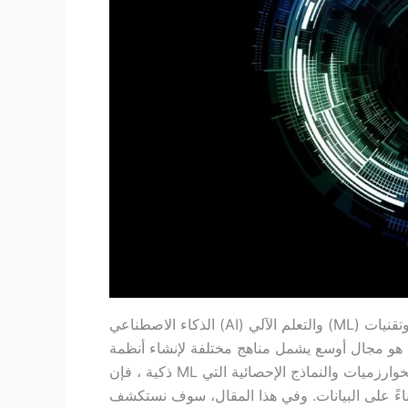
الذكاء الاصطناعي (AI) والتعلم الآلي (ML) هما مصطلحان يستخدمان غالبًا بالتبادل ، لكنهما يمثلان مفاهيم وتقنيات
 هو مجال أوسع يشمل مناهج مختلفة لإنشاء أنظمة
ذكية ، فإن ML هي مجموعة فرعية محددة من الذكاء الاصطناعي تركز على الخوارزميات والنماذج الإحصائية التي
 بناءً على البيانات. وفي هذا المقال، سوف نستكشف