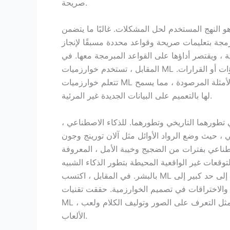
صريحة.
هو النهج المستخدم لحل المشكلات. غالبًا ما يتضمن
رمجة بتعليمات صريحة وقواعد محددة مسبقًا لإنجاز
 ، ويقتصر أداؤها على القواعد المبرمجة معها. في
المقابل ، تستخدم خوارزميات ML تقنيات إحصائية لتحليل البيانات ، وتحديد الأنماط ، وعمل التنبؤات أو القرارات.
تتعلم خوارزميات ML من بيانات التدريب ، وتعديل معلماتها ، وتحسن أدائها بناءً على الأمثلة المرصودة ، مما يسمح
لها بالتعميم على البيانات الجديدة غير المرئية.
طورهما التاريخي وتطورهما. للذكاء الاصطناعي ،
، حيث وضع الرواد الأوائل مثل آلان تورينج وجون
طناعي بفترات من الضجيج وخيبة الأمل ، المعروفة
وقعات غير الواقعية المحيطة بتطور الذكاء الشبيه
بالبشر. في المقابل ، اكتسب ML قوة جذب ونجاح كبيرين في السنوات الأخيرة ، ويرجع ذلك إلى حد كبير إلى
، والاختراقات في تصميم الخوارزمية. حققت تقنيات
ML ، مثل التعلم العميق والتعلم المعزز ، نتائج ملحوظة في مجالات مثل التعرف على الصور وتوليف الكلام ولعب
الألعاب.