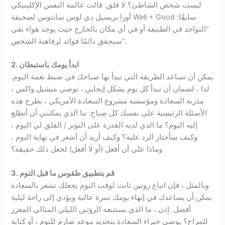
ليست شخص الشاطئ؟ لا قلق. قالت عالمة النفس الإكلينيكي
أورا بريسيل دي لوس سانتوس لصحيفة Well + Good سابقًا:
“التواجد في الطبيعة أو في أي مكان بالخارج حيث يوجد هواء نقي
سيحقق دائمًا فوائد لرفاهية الشخص”.
2. ابدأ يومك باستبطان
يمكن أن تساعد الطريقة التي تبدأ بها صباحك في ضبط نغمة اليوم.
لذا ، لضمان أن تبدأ كل يوم بشكل إيجابي ، توصي ميشيل واكس ،
مدربة السعادة ومؤسسة مشروع السعادة الأمريكي ، بطرح هذه
الأسئلة الرئيسية على نفسك كل صباح: ما الذي يمكنني أن أتطلع
إليه اليوم؟ ما الذي لديه القدرة على التوتر / القلق لي اليوم ،
وكيف سأختار الرد عليه؟ وكيف أريد أن أشعر في نهاية اليوم ،
وماذا علي أن أفعل (أو لا أفعل) لجعل ذلك حقيقة؟
3. قم بتطبيق طقوس ما قبل النوم
وبالمثل ، فإن اتباع روتين ثابت لوقت النوم يجعلك تشعر بالسعادة
يمكن أن يساعدك في إنهاء يومك بنبرة عالية ويؤدي إلى راحة ليلية
أفضل. إذن ، ما الذي يستتبعه الروتين الليلي المثالي المعزز
للمزاج؟ يوصي خبراء السعادة بتحديد موعد صارم للنوم ، أو كتابة