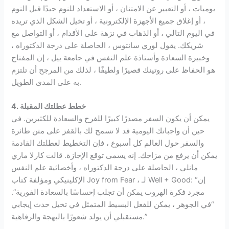
يوميات ، أو التعبير عن الامتنان ، أو الاستعداد للنوم جيدًا قبل النوم
، أو إغلاق جميع الأجهزة الإلكترونية ، أو تخيل الشكل الذي تريده
في اليوم التالي ، أو الذهاب في نزهة على الأقدام ، أو التواصل مع
شريكك. يقول لوري سانتوس ، الحاصلة على درجة الدكتوراه ،
وخبيرة السعادة وأستاذة علم النفس في جامعة ييل ، إن المفتاح
هو الحفاظ على روتينك قصيرًا ولطيفًا ، لذلك من المرجح أن تلتزم
به على المدى الطويل.
4. خطط عطلتك المقبلة
يمكن أن يكون السفر مصدرًا كبيرًا للفرح والسعادة للكثيرين. في
حين أن واجباتك اليومية قد لا تسمح لك بالقفز على متن طائرة
والسفر حول العالم كل أسبوع ، فإن التخطيط لعطلتك القادمة
يمكن أن يرفع من مزاجك. إنه يسمى توقع الإجازة. قالت كارلا ماري
مانلي ، الحاصلة على درجة الدكتوراه ، وأخصائية علم النفس
الإكلينيكي ومؤلفة كتاب Joy from Fear ، لـ Well + Good: “إن
مجرد فكرة الهروب يمكن أن تجلب إحساسًا بالسعادة الفورية”.
“في الجوهر ، يمكن للفعل البسيط المتمثل في تخيل حدث إيجابي
مستقبلي أن يولد شعورًا بالبهجة والرفاهية.”