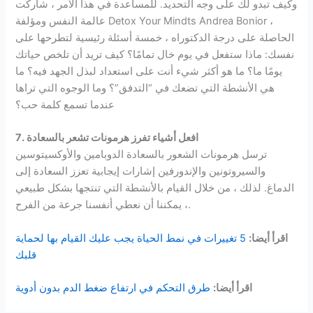
وكيف تبدو لك على وجه التحديد. للمساعدة في هذا الأمر ، شاركت
عالمة النفس ومؤلفة Detox Your Mindts Andrea Bonior ،
الحاصلة على درجة الدكتوراه ، خمسة أسئلة رئيسية لتطرحها على
نفسك: ماذا ستفعل في يوم خال تمامًا؟ كيف تريد أن تلخص حياتك
يومًا ما؟ ما هو أكثر شيء أنت على استعداد لبذل الجهد فيه؟ ما
هي الأنشطة التي تضعك في “التدفق”؟ وما الوجوه التي تراها
عندما تسمع كلمة حب؟
7. افعل أشياء تفرز هرمونات تشعر بالسعادة
ترسل هرمونات الشعور بالسعادة الدوبامين والأوكسيتوسين
والسيروتونين والإندورفين إشارات إيجابية تعزز السعادة إلى
الدماغ. لذلك ، من خلال القيام بالأنشطة التي تنتجها بشكل طبيعي
، يمكننا أن نعطي أنفسنا جرعة من الفرح.
اقرأ أيضا:
5 تغييرات في نمط الحياة يجب عليك القيام بها لحماية
قلبك
اقرأ أيضا:
طرق التحكم في ارتفاع ضغط الدم بدون أدوية