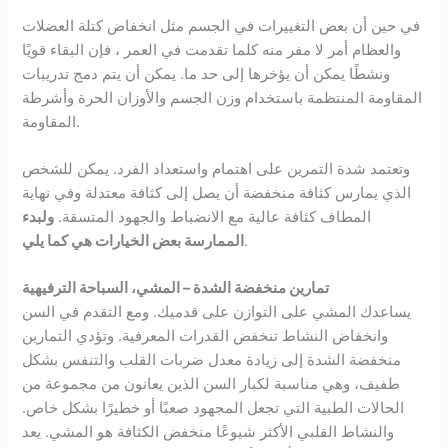
في حين أن بعض التغييرات في الجسم مثل انخفاض كتلة العضلات
والعظام أمر لا مفر منه كلما تقدمت في العمر ، فإن البقاء قويًا
ونشطًا يمكن أن يؤخرها إلى حد ما. يمكن أن يتم دمج تدريبات
المقاومة المنتظمة باستخدام وزن الجسم والأوزان الحرة وأشرطة
المقاومة.
وتعتمد شدة التمرين على اهتمام واستعداد الفرد. يمكن للشخص
الذي يمارس كثافة منخفضة أن يصل إلى كثافة معتدلة وفي نهاية
المطاف كثافة عالية مع الانضباط والجهود المتسقة.
ولبدء
.
الممارسة بعض الخيارات هي كما يلي
تمارين منخفضة الشدة – المشي، السباحة الترفيهية
يساعدك المشي على التوازن على قدميك. ومع التقدم في السن
وانخفاض النشاط تنخفض القدرات المعرفية. وتؤدي التمارين
منخفضة الشدة إلى زيادة معدل ضربات القلب والتنفس بشكل
طفيف، وهي مناسبة لكبار السن الذين يعانون من مجموعة من
الحالات الطبية التي تجعل المجهود صعبًا أو خطيرًا بشكل خاص.
والنشاط القلبي الأكثر شيوعًا منخفض الكثافة هو المشي. يعد