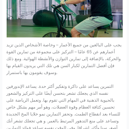
يجب على البالغين من جميع الأعمار – وخاصة الأشخاص الذين تزيد
أعمارهم عن 65 عامًا – التركيز على مجموعة من تمارين القوة
والحركة، بالإضافة إلى تمارين التوازن والأنشطة الهوائية. ومع ذلك
فإن أفضل التمارين لكبار السن هي تلك التي يريدون القيام بها
وسوف يقومون بها باستمرار.
التمرين يساعد على ذاكرة وتفكير أكثر حدة. يساعد الإندورفين
نفسه الذي يجعلك تشعر بتحسن أيضًا على التركيز والشعور
بالحيوية الذهنية في المهام التي تقوم بها. وتعمل الرياضة على
تحسين كثافة العظام وقوة العضلات، وهو أمر مهم بشكل خاص
للنساء بعد انقطاع الطمث. وتحفز التمارين نمو خلايا المخ الجديدة
وتساعد على منع التدهور المرتبط بالعمر. و هي تجعلك تشعر أنك
أصغر سنا وأكثر إشراقا. وفي الوقت نفسه تساعد فوائد التمارين