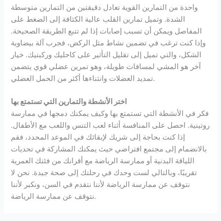
واحدة من التمارين القوية تعادل دقيقتين من التمارين متوسطة
الشدة. وتميل تمارين القلب عالية الكثافة إلى الضغط على
المفاصل ويمكن أن تسبب إصابات إذا لم تتبع الطريقة الصحيحة.
وإذا كنت ترغب في تضمين نشاط مثل الركض، فجرب آلة بيضاوية
الشكل، والتي تميل إلى تقليل التأثير على كاحليك وركبتيك. خيار
آخر هو المشي لمسافات طويلة، وهو تمرين عضلي قوي يتضمن
تمديد العضلات وانثناءها أكثر من الحمل العضلي.
اختر الأنشطة والتمارين التي تستمتع بها
فكر في الأنشطة التي تستمتع بها وكيف يمكنك دمجها في ممارسة
روتينية. احصل على المنافسة أثناء لعب التنس واللعب مع الأطفال.
إذا كنت بحاجة إلى شريك لإبقائك في الموعد المحدد، فقم
بالانضمام إلى مجتمع افتراضي حيث يمكنك المشاركة في تحديات
اللياقة البدنية أو ممارسة الرياضة مع أقرانك من فئتك العمرية
تقريبًا، وبالتالي لست وحدك في رحلتك إلى صحة جيدة. نحن لا
نتوقف عن ممارسة الرياضة لأننا نتقدم في السن، ونكبر لأننا
نتوقف عن ممارسة الرياضة.