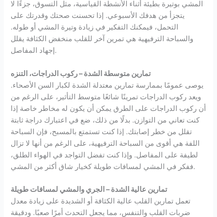
المشي بوتيرة بطيئة أثناء الأنشطة القياسية، مثل التسوق، جزءًا لا
يتجزأ من هدفك الأسبوعي. إذا تحسنت صحتك وقدرتك على
التحمل، فيمكنك التفكير في زيادة وتيرة المشي أو طوله.
والسباحة الترفيهية هي تمرين آخر للقلب منخفض الكثافة يقلل
إجهاد المفاصل.
تمارين متوسطة الشدة – ركوب الدراجات، التنزه
يوصى عمومًا بممارسة تمارين معتدلة الشدة لكبار السن الأصحاء.
ويعد ركوب الدراجات تمرينًا شائعًا متوسط ​​التأثير، على الرغم من
أن ركوب الدراجات على الطرق يمكن أن يكون له مخاطر خاصة إذا
كنت تعاني من التوازن. بدلًا من ذلك، ضع في اعتبارك دراجة ثابتة
تقلل من خطر إصابتك. إذا كنت تستمتع بالمسبح، فإن السباحة
اللفة هي أقوى من السباحة الترفيهية، على الرغم من أنها لا تزال
لطيفة على المفاصل. وإذا كنت تفضل التواجد في الهواء الطلق،
ففكر في المشي لمسافات طويلة كخيار شاق أكثر من المشي.
تمارين عالية الشدة – الجري والمشي لمسافات طويلة
تعمل تمارين القلب عالية الكثافة أو الشديدة على زيادة معدل
ضربات القلب والتنفس، مما يجعل التحدث أمرًا صعبًا. ودقيقة