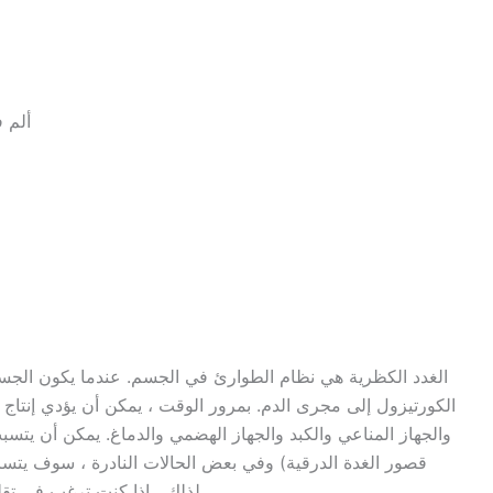
ألم ف
الغدد الكظرية هي نظام الطوارئ في الجسم. عندما يكون ال
الكورتيزول إلى مجرى الدم. بمرور الوقت ، يمكن أن يؤدي إنتاج 
والجهاز المناعي والكبد والجهاز الهضمي والدماغ. يمكن أن يتسبب
قصور الغدة الدرقية) وفي بعض الحالات النادرة ، سوف يتسا
لذلك ، إذا كنت ترغب في تقليل أعراض الغدة الدرقية ، فابدأ بغدد كظرية صحية.