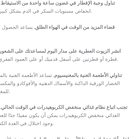
5. تناول وجبة الإفطار في غضون ساعة واحدة من الاستيقاظ.
انخفاض مستويات السكر في الدم بشكل كبير وقد تبدأ الغدد الكظرية في إنتاج الكورتيزول الزائد.
6. قضاء المزيد من الوقت في الهواء الطلق.
يساعد الحصول عل
7. انشر الزيوت العطرية على مدار اليوم لمساعدتك على الشعور
قطرة أو قطرتين على أسفل قدميك أو على العمود الفقري مرتين يوميًا للمساعدة في خفض مستويات التوتر.
8. تناولي الأطعمة الغنية بالمغنيسيوم.
تساعد الأطعمة الغنية بال
الخضار الورقية الداكنة والأسماك الدهنية والأفوكادو والمكس
للمغنيسيوم لتضمينها في نظامك الغذائي طوال الأسبوع.
9. تجنب اتباع نظام غذائي منخفض الكربوهيدرات في الوقت الحالي.
الغذائي منخفض الكربوهيدرات يمكن أن يكون مفيدًا جدًا للعد
وجود اختلال في الغدة الكظرية لأنه يمكن أن يخلق ضغطًا إضافيًا على الجسم.