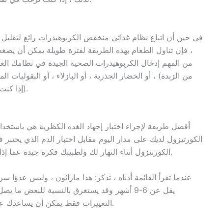
في حين أن اتباع نظام غذائي منخفض الكربوهيدرات رائع لتقليل ا
، فإن تناول الطعام بهذه الطريقة لفترة طويلة يمكن أن يضغط 
من المهم إدخال الكربوهيدرات الصحية الجيدة في نظامك الغذ
من الزبدة) ، أو الخضار الجذرية ، أو البازلاء ، أو البقوليات
(إذا كنت تستطيع تحملها) ، التفاح والكمثرى والتوت والبنجر.
أفضل طريقة لإجراء اختبار إجهاد الغدة الكظرية هي باستخدام
الكورتيزول لديك على مدار اليوم مقابل اختبار الدم الذي يختب
الكورتيزول أثناء النهار لك ولطبيبك فكرة جيدة عما إذا كان اختلال توازن الغدة الكظرية عاملاً بالنسبة لك.
عندما تقرأ القائمة أدناه ، تذكر: هذا ماراثون ، وليس عدوًا سري
التغييرات فقط يمكن أن يساعدك على الشعور بالتحسن في غضون أسابيع أو حتى أيام.