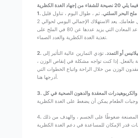
ملح البحر السلتي.
ثم ، طوال اليوم ، تناول قليل
من ملح البحر مع كل كوب من الماء واستخدمه أيضًا لتتبيل طعامك. يعد الاستهلاك الإجمالي اليومي لحوالي 2
ملاعق صغيرة من ملح البحر السلتي مكانًا جيدًا للبدء. ستساعد المعادن التي يزيد عددها عن 80 في الملح على
تغذية الغدة الكظرية والغدد الصماء.
لاتيس أو التمدد.
تؤدي التمارين عالية التأثير إلى
ة بالفعل. إذا كنت تواجه مشكلة في إنقاص الوزن ،
 يفقدون الوزن من خلال الراحة واتباع الخطوات التي
أدرجها هنا.
3. تناول وجبات منتظمة على مدار اليوم وتشمل بعض البروتينات والكربوهيدرات المعقدة والدهون الصحية في كل
المصنعة ضغوطًا على الجسم ، والهدف من ذلك
4