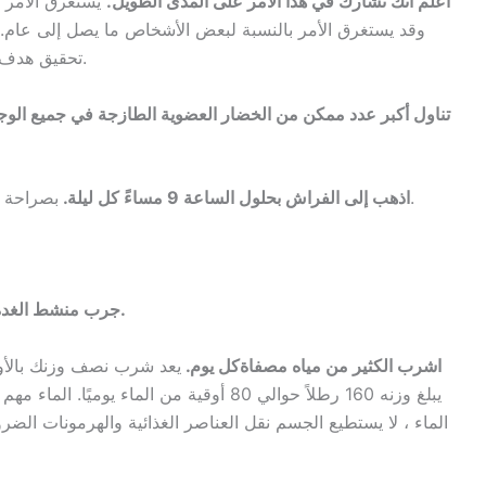
. اعلم أنك تشارك في هذا الأمر على المدى الطويل.
وقد يستغرق الأمر بالنسبة لبعض الأشخاص ما يصل إلى عام.
تحقيق هدف توازن الغدة الكظرية. كن صبورًا ولطيفًا مع نفسك.
11. تناول أكبر عدد ممكن من الخضار العضوية الطازجة في جميع ال
بصراحة ، أفضل طريقة لشفاء الغدة الكظرية هي النوم.
12. اذهب إلى الفراش بحلول الساعة 9 مساءً كل ليلة.
14. جرب منشط الغدة الكظرية الذي يحتوي على أعشاب أدابتوجينيك.
15. اشرب الكثير من مياه مصفاةكل يوم.
يعد شرب نصف وزنك بالأوق
يبلغ وزنه 160 رطلاً حوالي 80 أوقية من الماء
الماء ، لا يستطيع الجسم نقل العناصر الغذائية والهرمونات الضرو