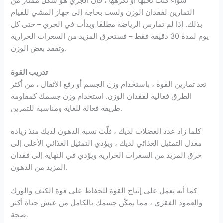
سواء كنت تحبها أو تكرهها ، فإن الجري هو شكل ممتاز من
التمارين لفقدان الوزن ولست بحاجة إلى جهاز المشي للقيام
بذلك. إذا لم تمارس الرياضة مطلقًا وبدأت في الجري – حتى كل
يوم لمدة 30 دقيقة فقط – فستحرق المزيد من السعرات الحرارية
وتفقد بعض الوزن.
تدريب القوة
تعد تمارين القوة ، باستخدام وزن الجسم أو رفع الأثقال ، من أكثر
الطرق فعالية لفقدان الوزن. استخدام وزن جسمك كمقاومة
طريقة فعالة للغاية ومناسبة للتمرين.
كلما زاد عدد العضلات لديك ، قلّت نسبة الدهون لديك منذ زيادة
معدل التمثيل الغذائي لديك ، ويؤدي التمثيل الغذائي الأعلى إلى
حرق المزيد من السعرات الحرارية ويؤدي في النهاية إلى فقدان
المزيد من الدهون.
كما أنه يعمل على إنتاج القوة للحفاظ على قوة الكتف والورك
والعمود الفقري ، مما يمكّن جسمك بالكامل من عيش حياة أكثر
صحة.