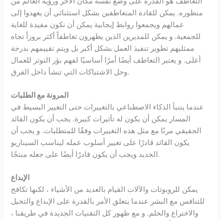
التعاطف هو القدرة على وضع نفسه مكان الآخر ورؤية العالم من
منظوره. يمكن للقادة المتعاطفين بشكل استثنائي أن يعهدوا إلى
عمالهم ويجمعوا روابط إيجابية يمكن أن تكون مفيدة للغاية
للجمعية. و يمكن للمديرين الذين يظهرون تعاطفاً أكثر بروزاً تجاه
ممثليهم تطوير تنفيذ العمل بشكل أكبر بل ويتم تقييمهم بدرجة
أعلى. و يعتبر التعاطف أيضًا أمرًا أساسيًا لفهم بؤر التوتر للعمال
وحل الاشتباكات التي تنشأ داخل الفرق.
المرونة مع الطلبات
عندما يتنبأ الذكاء الاصطناعي بالتغييرات حتى التغيير البسيط في
المسار يمكن أن يكون له تأثيرات كبيرة. يجب أن يكون القائد
الحقيقي مرنًا مع مثل هذه التغييرات وفقًا للمتطلبات. و يجب أن
يكون القائد قادرًا على تغيير أسلوب عمله ليناسب السيناريو
الجديد ويجب أن يكون قادرًا أيضًا على جعله منتجًا.
الإبداع
يمكن للروبوتات والآلات القيام بالعديد من الأشياء ، لكنها تكافح
للتنافس مع البشر عندما يتعلق الأمر بالقدرة على الإبداع والتخيل
والاختراع والحلم. و مع ظهور كل التقنيات الجديدة في طريقنا ،