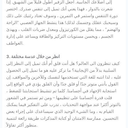
إلى أضلاعك الجانبية. اجعل الزفير أطول قليلاً من الشهيق. إذا
شعرت بالدوار ، فهذا يعني أنك تميل إلى تنفس صدرك. اختصر
دورة التنفس واستمر في التمرين ، وسوف تعتاد رئتيك على ذلك
وسيحبك عقلك وجسمك لذلك! هذا ينشط الجهاز العصبي “الراحة
والهضم” ، مما يقلل من الكورتيزول ومعدل ضربات القلب ، ويهدئ
الجسم ، ويحسن مستويات التركيز والطاقة ويساعد على إدارة
العواطف.
3. انظر من خلال عدسة مختلفة
كيف تنظرون الى العالم؟ هل أنت قلق أم أنك تميل إلى النظر إلى
السلبية بدلاً من الإيجابية؟ ما نركز عليه هو ما نميل إلى الحصول
عليه ، لذا انتبه للغة التي تستخدمها لنفسك وللآخرين والمواقف. إن
القول بأنني متوتر جدًا أو قلق جدًا وأن القلق يؤدي في الواقع إلى
استجابة الإجهاد في أجسامنا. كلما تم تنشيط استجابتنا للضغط ،
قلت قدرة أجسامنا على تنظيمها – ومن ثم نستمر في الشعور
بالتوتر أكثر! عند مواجهة التحديات ، تدرب على التفكير فيما يمكنك
القيام به ، وما الشيء الوحيد الذي سيساعدك على إجراء بعض
التحسين. ممارسة الامتنان أو كتابة المذكرات طريقة رائعة لتنمية
منظور أكثر تفاؤلاً.