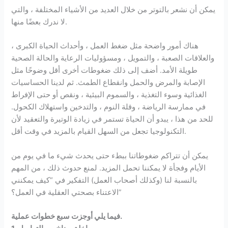
يمكن أن نشعر بالتوتر من خلال العديد من الأشياء المختلفة ، والتي
لا ندرك بعضًا منها.
هناك أمور واضحة مثل ضغط العمل ، وأحداث الحياة الكبرى ،
والعلاقات الصعبة ، والتمويل ، ومسؤوليات الرعاية والحالة الصحية
طويلة الأمد. أضف إلى ذلك ضغوطات أخرى أقل وضوحًا مثل
الإصابة والمرض والحمل وانقطاع الطمث. ثم لدينا الحساسيات
الغذائية وسوء التغذية ، والسموم البيئية ، ونقص أو حتى الإفراط
في ممارسة الرياضة ، وقلة النوم ، والتدخين واستهلاك الكحول.
للحد من هذا ، يبدو أن الحياة تستمر في زيادة الوتيرة والتعقيد لأن
التكنولوجيا تجعل من السهل القيام بالمزيد في وقت أقل.
يمكن أن تتراكم ضغوطاتنا ببطء حتى يحدث شيء ما في يوم من
الأيام وفجأة لا يمكننا تحمل المزيد. لمنع حدوث ذلك ، من المهم
بالنسبة لنا (وكذلك أصحاب العمل) التفكير في “كيف يمكنني
الاعتناء بصحتي العقلية في العمل؟”
فيما يلي أوجزت سبع خطوات عملية.