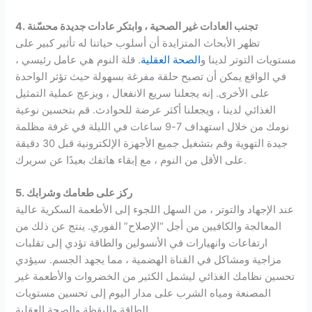
4. تجنب العادات غير الصحية ، وابتكر عادات جديدة محسّنة
تظهر الأبحاث المتزايدة أن أسلوب حياتنا له تأثير كبير على
مستويات التوتر لدينا و
الصحة العقلية
. قلة النوم هي عامل رئيسي ،
في الواقع يمكن أن تصبح حلقة مفرغة بسهولة حيث تؤثر الواحدة
على الأخرى. إنه يجعلنا سريع الانفعال ، ويزعج عملية التمثيل
الغذائي لدينا ، ويجعلنا أكثر عرضة للحوادث. قم بتحسين نوعية
نومك من خلال استهداف 7-9 ساعات في الليلة في غرفة مظلمة
جيدة التهوية وقم بتشغيل جميع الأجهزة الإلكترونية قبل 30 دقيقة
على الأقل من النوم ، مع إبقاء هاتفك بعيدًا عن سريرك.
5. ركز على طعامك وشرابك
عند الإجهاد والتوتر ، من السهل اللجوء إلى الأطعمة السكرية عالية
المعالجة والكافيين من أجل “الإصلاح” الفوري. ينتج عن ذلك من
ارتفاعات وانهيارات في الأنسولين والطاقة تؤدي إلى تقلبات
مزاجية ومشاكل في القناة الهضمية ، مما يجهد الجسم. سيؤدي
تحسين نظامك الغذائي ليشمل الكثير من الخضروات والأطعمة غير
المصنعة ومياه الشرب على مدار اليوم إلى تحسين مستويات
الطاقة واليقظة والصحة العقلية.