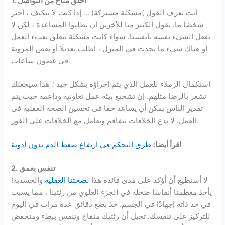
1. اخلق مناخ من التواصل
أنت تعرف القول )مشكلة مشتركة( … إذا كنت لا تتكيف ، أخبر
شخصًا ما. يقول الكثير منا للآخرين أن يطلبوا المساعدة ، لكن لا
نفعل الشيء نفسه بأنفسنا. سواء كانت مشكلة تتعلق بعبء العمل
أو هناك شيء ما يحدث في المنزل ، اطلب تعديلًا أو بعض المرونة
في غضون ساعات.
استكمال الزملاء للعمل الذي يتم إجراؤه بشكل جيد ؛ هذا سيجعلك
تشعر بالرضا مثلهم. إن تشجيع بيئة عمل تعاونية وداعمة حيث يتم
تقدير الناس يمكن أن يساعد حقًا في تحسين الصحة العقلية في
العمل. لا تدع الخلافات تتفاقم وتعامل مع الخلافات على الفور.
اقرأ أيضا:
طرق التحكم في ارتفاع ضغط الدم بدون أدوية
2. تنفس بعمق
لا أستطيع أن أؤكد على مدى فائدة هذا ل
صحتنا العقلية
والجسدية!
يأخذ معظمنا أنفاسًا ضحلة في الجزء العلوي من رئتينا ، مما يسبب
في حد ذاته إجهادًا في الجسم. خذ بضع دقائق عدة مرات في اليوم
للتركيز على تنفسك. تخيل أن رئتيك منفاخ وتنفس ببطء ومنخفض