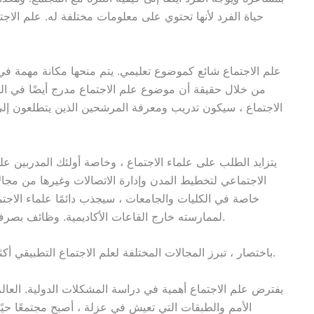
حياة الفرد لأنها تحتوي على معلومات مختلفة له. علم الاجت
علم الاجتماع شائع كموضوع تعليمي. يتم منحها مكانة مهمة في ا
من خلال حقيقة أن موضوع علم الاجتماع مدرج أيضًا في ال
الاجتماع ، سيكون تدريب ومعرفة المرشحين الذين يتطلعون إل
يتزايد الطلب على علماء الاجتماع ، وخاصة أولئك المدربين ع
الاجتماعي لتخطيط المدن وإدارة الاتصالات وغيرها من مجال
خاصة في الكليات والجامعات ، سيجذب دائمًا علماء الاجتماع
لممارسته خارج القاعات الأكاديمية. وظائف بصرف النظر عن التدريس ممكنة الآن في علم الاجتماع.
باختصار ، تبرز المجالات المختلفة لعلم الاجتماع التطبيقي أكثر فأكثر على المستويات المحلية والوطنية والدولية.
يفترض علم الاجتماع أهمية في دراسة المشكلات الدولية. العال
الأمم والطبقات التي تعيش في عزلة ، أصبح مجتمعًا حيًا م