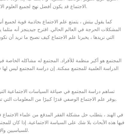
الاجتماع قد يكون أفضل نهج لجميع العلوم الاجتماعية وبالتالي فهو دراسة أساسية للوضع الحالي.
كما يقول بيتش ، يتمتع علم الاجتماع بجاذبية قوية لجميع أ
المشكلات الحرجة في العالم الحالي. اقترح جيدينجز أنه مثلما 
التي نريدها ، يخبرنا علم الاجتماع كيف نصبح ما نريد أن نكون
المجتمع هو أكبر منظمة للأفراد. المجتمع له مشاكله الخاصة 
الدراسة العلمية للمجتمع ممكنة. إن دراسة المجتمع ليس لها 
تساهم دراسة المجتمع في صياغة السياسات الاجتماعية التي 
يوفر علم الاجتماع الوصفي قدرًا كبيرًا من المعلومات التي تساعد في اتخاذ القرارات بشأن السياسة الاجتماعية.
في الهند ، يتطلب حل مشكلة الفقر المدقع من علماء الاجتماع في
فيها هذه الأبحاث بلا شك على السياسة الاجتماعية. إذا كان للمج
للسياسيين والإداريين والمصلحين الاجتماعيين والطلاب والمعلمين.