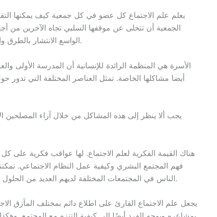
يعلم علم الاجتماع كل عضو في كل جمعية كيف يمكنها التقد
الجمعية أن تتخلى عن موقفها السلبي تجاه الآخرين من أجل
الواسع الانتشار بالطرق والوسائل الكافية لوضع كل شيء في الاتجاه الصحيح.
الأسرة هي المنظمة الرائدة للإنسانية أن المدرسة الأولى والع
أيضا مشاكلها الخاصة. تمثل العناصر المختلفة التي تدور حو
يجب ألا ينظر إلى هذه المشاكل من خلال آراء المصلحين الاج
هناك القيمة الفكرية لعلم الاجتماع. لها عواقب فكرية على كل
فهم المجتمع البشري وكيفية عمل النظام الاجتماعي. تمكننا
الناس في المجتمعات المختلفة لديهم العديد من الحلول المختلفة للمشاكل الإنسانية العالمية لكسب العيش.
يجعل علم الاجتماع القارئ على اطلاع دائم بمختلف المآزق الاجت
بمشاعره ويوجه الفرد أيضًا إلى كيفية التنزه مع المجتمع. وهكذ