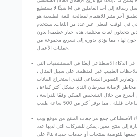
شيئًا لا يستطيع M فعله بمفرده ، فإنه يرسل رسالة إلى أحد العاملين في Facebook ، وأثناء عملهم مع البرنامج ،
مثير للاهتمام لمعالجة اللغة الطبيعية هو Skype Translator ، الذي
قت الفعلي عبر عدد من اللغات. يستخدم Skype Translator الذكاء
ن يتحدثون لغات مختلفة. هذه اخبار عظيمه! بدون
احون لها ، مما يؤدي بدوره إلى تسريع مجموعة من
عمليات الأعمال.
 في الذكاء الاصطناعي أيضًا في المستشفيات التي
لاحظات الطبيب غير المنظمة. على سبيل المثال ،
 وتقارير التصوير الشعاعي للثدي استخراج البيانات
د مخاطر الإصابة بسرطان الثدي بشكل أكثر كفاءة ،
 أسرع من خلال التشخيص المبكر. وفقًا للدراسة ،
اء الاصطناعي جمع مراجعات المنتج من موقع ويب
ارة إلى منتج معين. يمكن للشركات التي لديها عدد
 جمعها للتوصية بمنتجات أو خدمات جديدة بناءً على