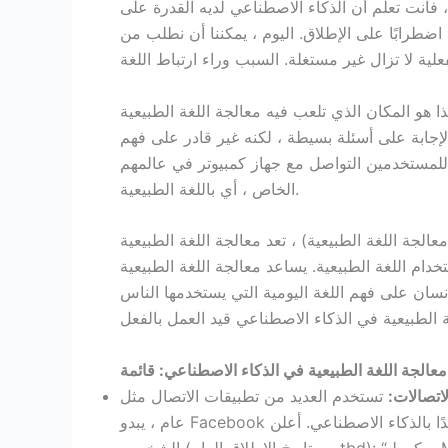
، فأنت تعلم أن الذكاء الاصطناعي لديه القدرة على
لى الإطلاق. اليوم ، يمكننا أن نطلب من Siri أو Google أو Cortana مساعدتنا
 هو المكان الذي تلعب فيه معالجة اللغة الطبيعية (NLP) في تطبيقات الذكاء الاصطناعي. بدون معالجة اللغة
لإجابة على أسئلة بسيطة ، لكنه غير قادر على فهم
 للمستخدمين التواصل مع جهاز كمبيوتر في عالمهم
الخاص ، أي باللغة الطبيعية.
ة الطبيعية) ، تعد معالجة اللغة الطبيعية (NLP) عنصرًا أساسيًا في
للغة الطبيعية. يساعد معالجة اللغة الطبيعية (NLP) أجهزة
نسان على فهم اللغة اليومية التي يستخدمها الناس
عالجة اللغة الطبيعية في الذكاء الاصطناعي: قائمة
لاتصالات:
تستخدم العديد من تطبيقات الاتصال مثل Facebook Messenger بالفعل الذكاء الاصطناعي. بشكل
عام ، يبدو Facebook مهتمًا جدًا بالذكاء الاصطناعي. أعلن Facebook عن خدمته M التي تعد بأن تصبح مساعدك
الشخصي (مع تاريخ الإطلاق العام tbd): “يمكن لـ M أن يفعل أي شيء يستطيع الإنسان القيام به.” عندما تطلب