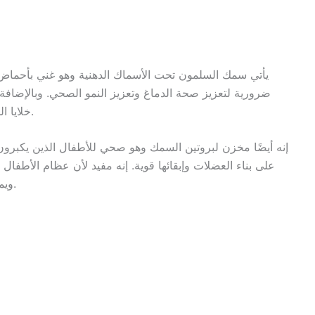
ضرورية لتعزيز صحة الدماغ وتعزيز النمو الصحي. وبالإضافة إ
خلايا الدماغ على العمل بكفاءة أكبر وتحسين وظائف المخ.
إنه أيضًا مخزن لبروتين السمك وهو صحي للأطفال الذين يكبرون و
على بناء العضلات وإبقائها قوية. إنه مفيد لأن عظام الأطف
ويمكنك طهي السمك وتقديمه مع الخضار على العشاء.