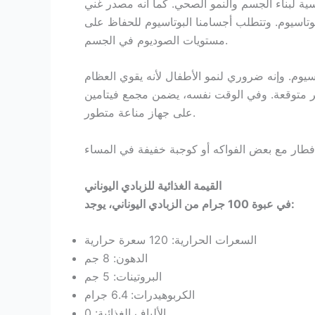
ساسية لبناء الجسم والنمو الصحي. كما أنه مصدر غني
 يحتوي على ما يصل إلى 156 مجم من البوتاسيوم. وتتطلب أجسامنا البوتاسيوم للحفاظ على
مستويات الصوديوم في الجسم.
يوم. وإنه ضروري لنمو الأطفال لأنه يقوي العظام
في الوقت نفسه، يضمن مجمع فيتامين C و A و B للطفل الحصول
على جهاز مناعة متطور.
القيمة الغذائية للزبادي اليوناني
في عبوة 100 جرام من الزبادي اليوناني، يوجد:
السعرات الحرارية: 120 سعرة حرارية
الدهون: 8 جم
البروتينات: 5 جم
الكربوهيدرات: 6.4 جرام
الألياف الغذائية: 0