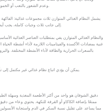
وعدم الشعور بالتعب أو الخمول. فاخترْ الأطعمة الصحية لأطفالك واجعلهم أصحاء.
يشمل النظام الغذائي المتوازن ثلاث مجموعات غذائية: الفاكهة 
إلى جانب ثلاث وجبات كاملة، يجب أيضًا تناول بعض الوجبات الخفيفة الصحية خلال النهار.
والنظام الغذائي المتوازن يفي بمتطلبات العناصر الغذائية الأساس
غنية بمضادات الأكسدة والفيتامينات اللازمة لأداء أنشطة الحياة 
بالسعرات الحرارية والطاقة لأداء الأنشطة المختلفة. والبرو
يمكن أن يؤدي اتباع نظام غذائي غير مكتمل إلى تأخر النمو، وضعف جهاز المناعة، وبطء نمو الأعضاء.
دقيق الشوفان هو واحد من أكثر الأطعمة المغذية وسهلة الطبخ
مما يساعد على تقليل نسبة السكر في الدم واستجابة الأنسولين. 