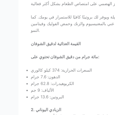
 ويوفر لك بروتينًا كافيًا للاستمرار في يومك. كما
ني بالمغنيسيوم والزنك وحمض الفوليك وفيتامين B12 و B5، وهي عناصر مغذية أساسية للطفل في مرحلة
النمو.
القيمة الغذائية لدقيق الشوفان
مائة جرام من دقيق الشوفان تحتوي على:
السعرات الحرارية: 374 كيلو كالوري
الدهون: 7.6 جرام
الكربوهيدرات: 62.8 جرام
الألياف: 9 جم
البروتين: 13.6 جرام
2. الزبادي اليوناني