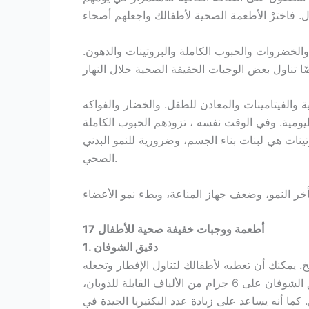
والخضروات والحبوب الكاملة والبروتينات والدهون.
ية والفيتامينات والمعادن للطفل. والخضار والفواكه
اليومية. وفي الوقت نفسه ، تزودهم الحبوب الكاملة
تينات هي لبنات بناء الجسم، وضرورية للنمو البدني
الصحي.
17 أطعمة ووجبات خفيفة صحية للأطفال
1. دقيق الشوفان
. يمكنك أن تعطيه لأطفالك لتناول الإفطار وتجعله
ممتعًا بإضافة الكاكاو أو القرفة للنكهة. يحتوي وعاء من دقيق الشوفان على 6 جرام من الألياف القابلة للذوبان،
كما أنه يساعد على زيادة عدد البكتيريا الجيدة في