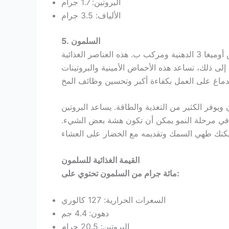
البروتين: 1.7 جرام
الألياف: 3.5 جرام
5. السلمون
يأتي سمك السلمون تحت الأسماك الدهنية وهو غني بأحماض أوميغا 3 الدهنية ومركب ب. هذه العناصر الغذائية
لى ذلك، تساعد هذه الأحماض الأمينية والبروتينات
يوفر الكثير من التغذية والطاقة. يساعد البروتين
ال في مرحلة النمو يمكن أن تكون هشة بعض الشيء.
القيمة الغذائية للسلمون
مائة جرام من السلمون تحتوي على:
السعرات الحرارية: 127 كالوري
دهون: 4.4 جم
البروتين: 20.5 جرام