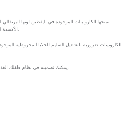
تمنحها الكاروتينات الموجودة في اليقطين لونها البرتقالي 
الأكسدة الطبيعية وتساعد على تعزيز المناعة وتحسين البصر.
الكاروتينات ضرورية للتشغيل السليم للخلايا المخروطية الموجودة 
يمكنك تضمينه في نظام طفلك الغذائي في شكل خضروات مطبوخة أو حساء أو عصير.